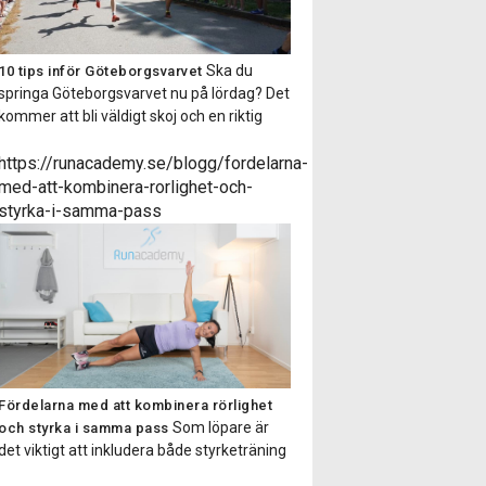
Ska du
10 tips inför Göteborgsvarvet
springa Göteborgsvarvet nu på lördag? Det
kommer att bli väldigt skoj och en riktig
folkfest. Här kommer 10 bra tips att tänka
på inför och under loppet! 1) Tanka
https://runacademy.se/blogg/fordelarna-
kroppen med energi! Ett halvmaraton är
med-att-kombinera-rorlighet-och-
bra mycket längre än milen och kräver
styrka-i-samma-pass
därför oxå mer energi. Se till […]
Fördelarna med att kombinera rörlighet
Som löpare är
och styrka i samma pass
det viktigt att inkludera både styrketräning
och rörlighetsträning. Styrketräningen är