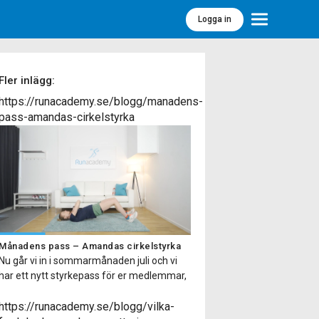
Logga in
Meny
Fler inlägg:
https://runacademy.se/blogg/manadens-
pass-amandas-cirkelstyrka
Månadens pass – Amandas cirkelstyrka
Nu går vi in i sommarmånaden juli och vi
har ett nytt styrkepass för er medlemmar,
Amandas cirkelstyrka. Kort om passet
Passet finns på två olika nivåer så passar
https://runacademy.se/blogg/vilka-