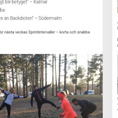
igt blir betyget” – Kalmar
mba
fare än Backdioten” – Södermalm
 för nästa veckas Sprintintervaller – korta och snabba