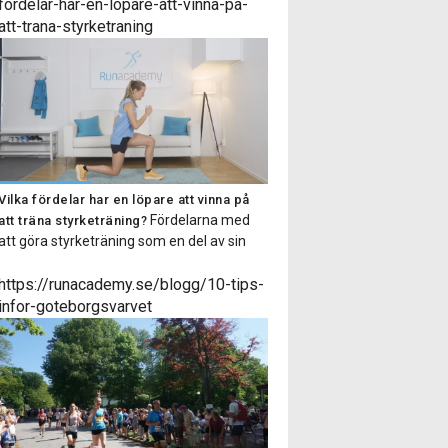
dig som både är van vid styrketräning och
fordelar-har-en-lopare-att-vinna-pa-
även för dig som inte tränar styrka särskilt
att-trana-styrketraning
regelbundet. Passet består av 6-9 […]
Vilka fördelar har en löpare att vinna på
Fördelarna med
att träna styrketräning?
att göra styrketräning som en del av sin
träningsrutin är många, i denna artikel
listar vi på Runacademy några av
https://runacademy.se/blogg/10-tips-
anledningarna till att du som löpare ska
infor-goteborgsvarvet
styrketräna! Minskar risken för
överbelastningsskador Med hjälp av
styrketräning stärker vi upp muskler och
senor så att de får en ökad […]