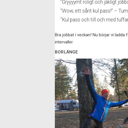
”Gryyyymt roligt och jäkligt jobb
”Wow, ett sånt kul pass!” – Tu
”Kul pass och till och med tuf
Bra jobbat i veckan! Nu börjar vi ladda
intervaller.
BORLÄNGE