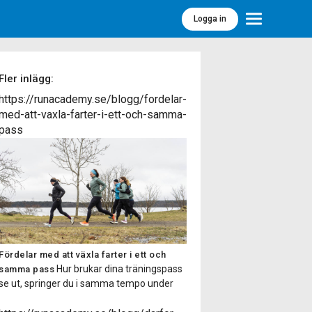
Logga in
Meny
Fler inlägg:
https://runacademy.se/blogg/fordelar-
med-att-vaxla-farter-i-ett-och-samma-
pass
Fördelar med att växla farter i ett och
Hur brukar dina träningspass
samma pass
se ut, springer du i samma tempo under
hela passet eller brukar du springa