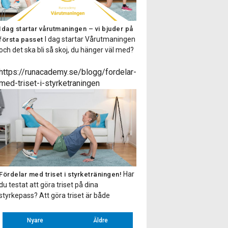
Idag startar vårutmaningen – vi bjuder på
I dag startar Vårutmaningen
första passet
och det ska bli så skoj, du hänger väl med?
Här bjuder vi dig på första passet så du kan
testa på hur våra ljudfilspass som ingår i
https://runacademy.se/blogg/fordelar-
utmaningen fungerar, om du skulle vara
med-triset-i-styrketraningen
osäker på att hänga på. Hur går
utmaningen till? I vårutmaningen kommer
[…]
Har
Fördelar med triset i styrketräningen!
du testat att göra triset på dina
styrkepass? Att göra triset är både
tidseffettiv och mer varierad styrketräning
för att utveckla styrkan. Men vad är då
Nyare
Äldre
triset? I ett triset tränat du tre övningar på