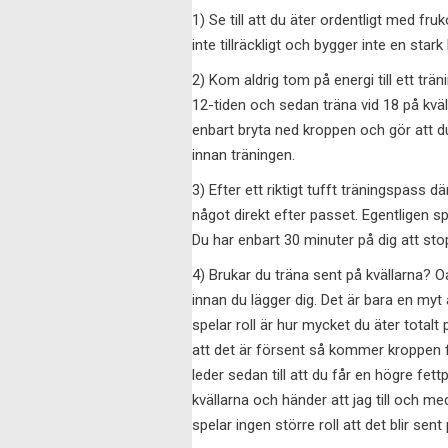
1) Se till att du äter ordentligt med fru
inte tillräckligt och bygger inte en stark 
2) Kom aldrig tom på energi till ett tr
12-tiden och sedan träna vid 18 på kvä
enbart bryta ned kroppen och gör att du
innan träningen.
3) Efter ett riktigt tufft träningspass där
något direkt efter passet. Egentligen spe
Du har enbart 30 minuter på dig att st
4) Brukar du träna sent på kvällarna? Oa
innan du lägger dig. Det är bara en myt 
spelar roll är hur mycket du äter tota
att det är försent så kommer kroppen f
leder sedan till att du får en högre fett
kvällarna och händer att jag till och me
spelar ingen större roll att det blir sent 