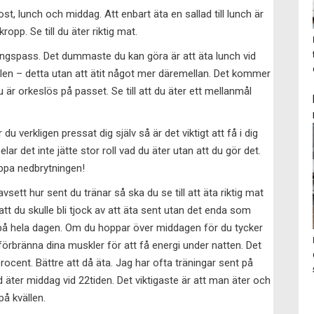
kost, lunch och middag. Att enbart äta en sallad till lunch är
kropp. Se till du äter riktig mat.
äningspass. Det dummaste du kan göra är att äta lunch vid
llen – detta utan att ätit något mer däremellan. Det kommer
 är orkeslös på passet. Se till att du äter ett mellanmål
 du verkligen pressat dig själv så är det viktigt att få i dig
lar det inte jätte stor roll vad du äter utan att du gör det.
oppa nedbrytningen!
vsett hur sent du tränar så ska du se till att äta riktig mat
att du skulle bli tjock av att äta sent utan det enda som
lt på hela dagen. Om du hoppar över middagen för du tycker
örbränna dina muskler för att få energi under natten. Det
procent. Bättre att då äta. Jag har ofta träningar sent på
d äter middag vid 22tiden. Det viktigaste är att man äter och
på kvällen.