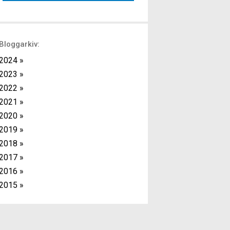
rad med kort eller ingen vila mellan varje
övning. Oftast gör man cirka 3 […]
Bloggarkiv:
2024 »
2023 »
2022 »
2021 »
2020 »
2019 »
2018 »
2017 »
2016 »
2015 »