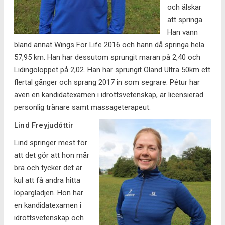
och älskar
att springa.
Han vann
bland annat Wings For Life 2016 och hann då springa hela
57,95 km. Han har dessutom sprungit maran på 2,40 och
Lidingöloppet på 2,02. Han har sprungit Öland Ultra 50km ett
flertal gånger och sprang 2017 in som segrare. Pétur har
även en kandidatexamen i idrottsvetenskap, är licensierad
personlig tränare samt massageterapeut.
Lind Freyjudóttir
Lind springer mest för
att det gör att hon mår
bra och tycker det är
kul att få andra hitta
löparglädjen. Hon har
en kandidatexamen i
idrottsvetenskap och