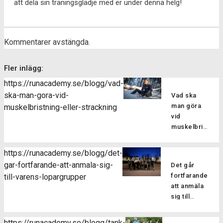
att dela sin träningsglädje med er under denna helg!
Kommentarer avstängda.
Fler inlägg:
https://runacademy.se/blogg/vad-
ska-man-gora-vid-
Vad ska
man göra
muskelbristning-eller-strackning
vid
muskelbristning
eller
sträckning?
https://runacademy.se/blogg/det-
Att drabbas
gar-fortfarande-att-anmala-sig-
Det går
av en skada
fortfarande
till-varens-lopargrupper
kan man
att anmäla
tyvärr aldrig
sig till
vara helt
vårens
vara säker
löpargrupper
på att
https://runacademy.se/blogg/tank-