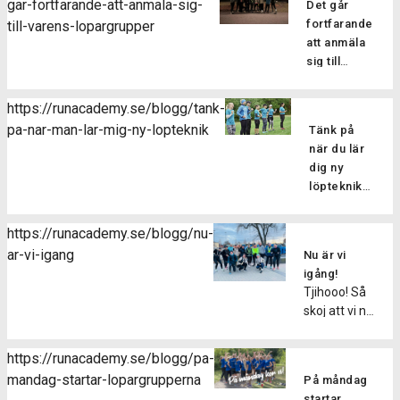
gar-fortfarande-att-anmala-sig-
Det går
av en skada
fortfarande
till-varens-lopargrupper
kan man
att anmäla
tyvärr aldrig
sig till
vara helt
vårens
vara säker
löpargrupper
på att
https://runacademy.se/blogg/tank-
Har du
slippa sig fri
pa-nar-man-lar-mig-ny-lopteknik
Tänk på
missat
från. En
när du lär
terminens
relativt
dig ny
första pass
vanlig
löpteknik
men vill
skada när
Den här
ändå hänga
man
veckan har
med i
https://runacademy.se/blogg/nu-
springer är
vi kört
vårens
ar-vi-igang
att drabbas
Nu är vi
igång
grupper? Du
av en
igång!
vårens
kan var
Tjihooo! Så
muskelbristning
löpargrupper,
lugn, det
skoj att vi nu
eller
så skoj! Alla
går hur bra
den här
sträckning.
nya
som helst
veckan drar
Men vad
deltagare i
https://runacademy.se/blogg/pa-
att anmäla
igång
ska man
löpargrupperna
mandag-startar-lopargrupperna
sig
På måndag
vårens
göra
har denna
fortfarande.
startar