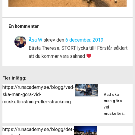
En kommentar
Åsa W
skrev den
6 december, 2019
Bästa Therese, STORT lycka till! Förstår såklart
att du kommer vara saknad
Fler inlägg:
https://runacademy.se/blogg/vad-
ska-man-gora-vid-
Vad ska
man göra
muskelbristning-eller-strackning
vid
muskelbristning
eller
sträckning?
https://runacademy.se/blogg/det-
Att drabbas