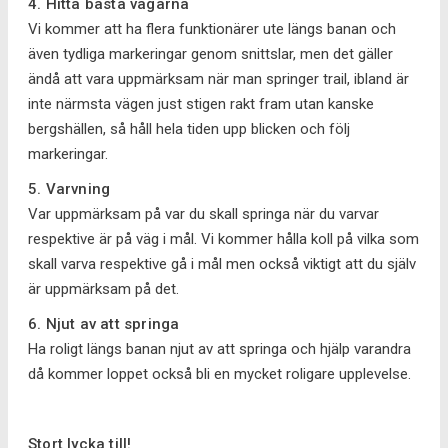
4. Hitta bästa vägarna
Vi kommer att ha flera funktionärer ute längs banan och
även tydliga markeringar genom snittslar, men det gäller
ändå att vara uppmärksam när man springer trail, ibland är
inte närmsta vägen just stigen rakt fram utan kanske
bergshällen, så håll hela tiden upp blicken och följ
markeringar.
5. Varvning
Var uppmärksam på var du skall springa när du varvar
respektive är på väg i mål. Vi kommer hålla koll på vilka som
skall varva respektive gå i mål men också viktigt att du själv
är uppmärksam på det.
6. Njut av att springa
Ha roligt längs banan njut av att springa och hjälp varandra
då kommer loppet också bli en mycket roligare upplevelse.
Stort lycka till!