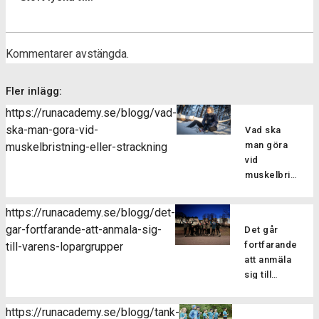
Kommentarer avstängda.
Fler inlägg:
https://runacademy.se/blogg/vad-
ska-man-gora-vid-
Vad ska
man göra
muskelbristning-eller-strackning
vid
muskelbristning
eller
sträckning?
https://runacademy.se/blogg/det-
Att drabbas
gar-fortfarande-att-anmala-sig-
Det går
av en skada
fortfarande
till-varens-lopargrupper
kan man
att anmäla
tyvärr aldrig
sig till
vara helt
vårens
vara säker
löpargrupper
på att
https://runacademy.se/blogg/tank-
Har du