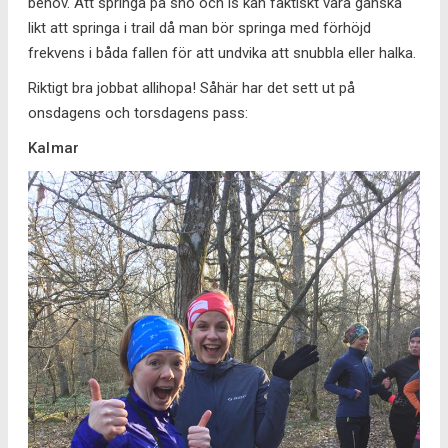
behov. Att springa på snö och is kan faktiskt vara ganska
likt att springa i trail då man bör springa med förhöjd
frekvens i båda fallen för att undvika att snubbla eller halka.
Riktigt bra jobbat allihopa! Såhär har det sett ut på
onsdagens och torsdagens pass:
Kalmar