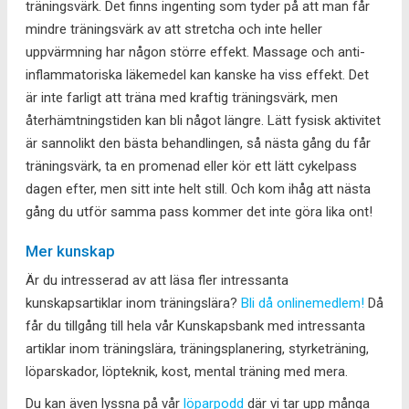
träningsvärk. Det finns ingenting som tyder på att man får
mindre träningsvärk av att stretcha och inte heller
uppvärmning har någon större effekt. Massage och anti-
inflammatoriska läkemedel kan kanske ha viss effekt. Det
är inte farligt att träna med kraftig träningsvärk, men
återhämtningstiden kan bli något längre. Lätt fysisk aktivitet
är sannolikt den bästa behandlingen, så nästa gång du får
träningsvärk, ta en promenad eller kör ett lätt cykelpass
dagen efter, men sitt inte helt still. Och kom ihåg att nästa
gång du utför samma pass kommer det inte göra lika ont!
Mer kunskap
Är du intresserad av att läsa fler intressanta
kunskapsartiklar inom träningslära?
Bli då onlinemedlem!
Då
får du tillgång till hela vår Kunskapsbank med intressanta
artiklar inom träningslära, träningsplanering, styrketräning,
löparskador, löpteknik, kost, mental träning med mera.
Du kan även lyssna på vår
löparpodd
där vi tar upp många