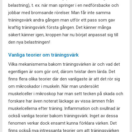
belastning), t. ex. när man springer i en nedförsbacke och
jobbar med bromsande rörelser. Man får inte samma
träningsvärk andra gången man utför ett pass som gav
kraftig träningsvärk första gången. Det känner många
säkert känner igen, kroppen har nu börjat anpassat sig till
den nya belastningen!
Vanliga teorier om träningsvärk
Vilka mekanismerna bakom träningsvärken är och vad det
egentligen är som gör ont, därom tvistar dem lärda. Det
finns flera olika teorier där den vanligaste är att det rör sig
om mikroskador i muskeln. När man undersökt
muskelceller i mikroskop har man sett tecken på skada och
forskare har även noterat läckage av vissa ämnen från
muskelcellerna efter träning. Inflammation och svullnad är
också vanliga teorier bakom träningsvärk. Inget av dessa
fenomen verkar dock ensamt kunna förklara värken. Det
finns också nya intressanta teorier om att träningsvärken