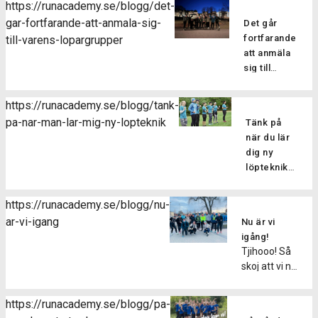
https://runacademy.se/blogg/det-
Att drabbas
gar-fortfarande-att-anmala-sig-
Det går
av en skada
fortfarande
till-varens-lopargrupper
kan man
att anmäla
tyvärr aldrig
sig till
vara helt
vårens
vara säker
löpargrupper
på att
https://runacademy.se/blogg/tank-
Har du
slippa sig fri
pa-nar-man-lar-mig-ny-lopteknik
Tänk på
missat
från. En
när du lär
terminens
relativt
dig ny
första pass
vanlig
löpteknik
men vill
skada när
Den här
ändå hänga
man
veckan har
med i
https://runacademy.se/blogg/nu-
springer är
vi kört
vårens
ar-vi-igang
att drabbas
Nu är vi
igång
grupper? Du
av en
igång!
vårens
kan var
Tjihooo! Så
muskelbristning
löpargrupper,
lugn, det
skoj att vi nu
eller
så skoj! Alla
går hur bra
den här
sträckning.
nya
som helst
veckan drar
Men vad
deltagare i
https://runacademy.se/blogg/pa-
att anmäla
igång
ska man
löpargrupperna