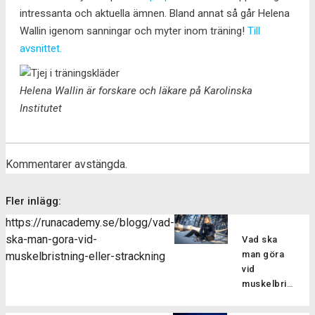
intressanta och aktuella ämnen. Bland annat så går Helena
Wallin igenom sanningar och myter inom träning!
Till
avsnittet.
Helena Wallin är forskare och läkare på Karolinska
Institutet
Kommentarer avstängda.
Fler inlägg:
https://runacademy.se/blogg/vad-
ska-man-gora-vid-
Vad ska
man göra
muskelbristning-eller-strackning
vid
muskelbristning
eller
sträckning?