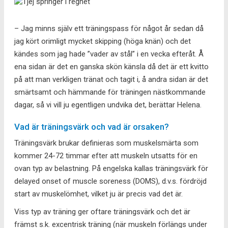
– Jag minns själv ett träningspass för något år sedan då
jag kört orimligt mycket skipping (höga knän) och det
kändes som jag hade ”vader av stål” i en vecka efteråt. Å
ena sidan är det en ganska skön känsla då det är ett kvitto
på att man verkligen tränat och tagit i, å andra sidan är det
smärtsamt och hämmande för träningen nästkommande
dagar, så vi vill ju egentligen undvika det, berättar Helena.
Vad är träningsvärk och vad är orsaken?
Träningsvärk brukar definieras som muskelsmärta som
kommer 24-72 timmar efter att muskeln utsatts för en
ovan typ av belastning. På engelska kallas träningsvärk för
delayed onset of muscle soreness (DOMS), d.v.s. fördröjd
start av muskelömhet, vilket ju är precis vad det är.
Viss typ av träning ger oftare träningsvärk och det är
främst s.k. excentrisk träning (när muskeln förlängs under