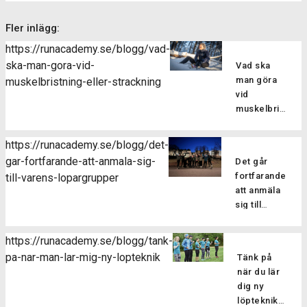
Fler inlägg:
https://runacademy.se/blogg/vad-
ska-man-gora-vid-
Vad ska
man göra
muskelbristning-eller-strackning
vid
muskelbristning
eller
sträckning?
https://runacademy.se/blogg/det-
Att drabbas
gar-fortfarande-att-anmala-sig-
Det går
av en skada
fortfarande
till-varens-lopargrupper
kan man
att anmäla
tyvärr aldrig
sig till
vara helt
vårens
vara säker
löpargrupper
på att
https://runacademy.se/blogg/tank-
Har du
slippa sig fri
pa-nar-man-lar-mig-ny-lopteknik
Tänk på
missat
från. En
när du lär
terminens
relativt
dig ny
första pass
vanlig
löpteknik
men vill