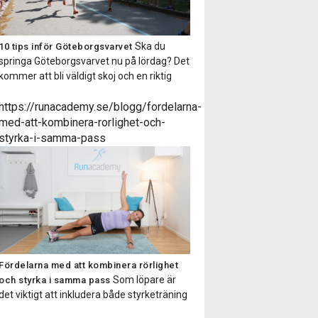
Ska du
10 tips inför Göteborgsvarvet
springa Göteborgsvarvet nu på lördag? Det
kommer att bli väldigt skoj och en riktig
folkfest. Här kommer 10 bra tips att tänka
på inför och under loppet! 1) Tanka
https://runacademy.se/blogg/fordelarna-
kroppen med energi! Ett halvmaraton är
med-att-kombinera-rorlighet-och-
bra mycket längre än milen och kräver
styrka-i-samma-pass
därför oxå mer energi. Se till […]
Fördelarna med att kombinera rörlighet
Som löpare är
och styrka i samma pass
det viktigt att inkludera både styrketräning
och rörlighetsträning. Styrketräningen är