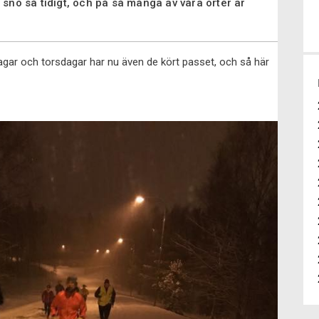
 snö så tidigt, och på så många av våra orter är
gar och torsdagar har nu även de kört passet, och så här