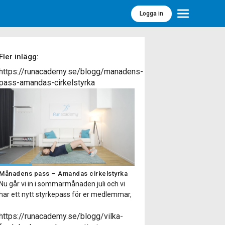
Logga in
Meny
Fler inlägg:
https://runacademy.se/blogg/manadens-
pass-amandas-cirkelstyrka
Månadens pass – Amandas cirkelstyrka
Nu går vi in i sommarmånaden juli och vi
har ett nytt styrkepass för er medlemmar,
Amandas cirkelstyrka. Kort om passet
Passet finns på två olika nivåer så passar
https://runacademy.se/blogg/vilka-