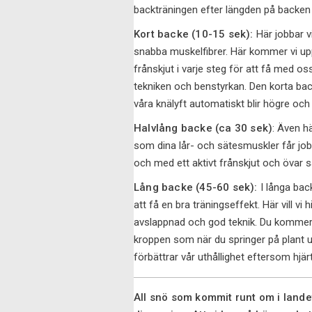
backträningen efter längden på backen 
Kort backe (10-15 sek):
Här jobbar v
snabba muskelfibrer. Här kommer vi upp
frånskjut i varje steg för att få med o
tekniken och benstyrkan. Den korta bac
våra knälyft automatiskt blir högre och 
Halvlång backe (ca 30 sek)
: Även h
som dina lår- och sätesmuskler får job
och med ett aktivt frånskjut och övar 
Lång backe (45-60 sek):
I långa bac
att få en bra träningseffekt. Här vill v
avslappnad och god teknik. Du kommer a
kroppen som när du springer på plant un
förbättrar vår uthållighet eftersom hjär
All snö som kommit runt om i landet