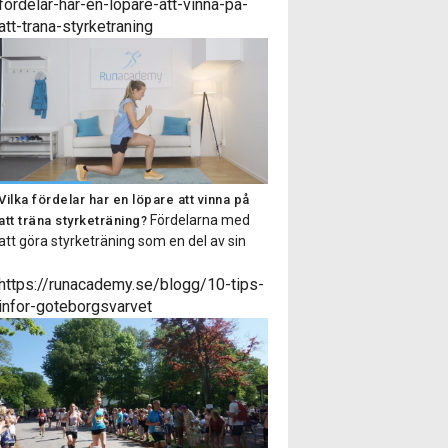
dig som både är van vid styrketräning och
fordelar-har-en-lopare-att-vinna-pa-
även för dig som inte tränar styrka särskilt
att-trana-styrketraning
regelbundet. Passet består av 6-9 […]
Vilka fördelar har en löpare att vinna på
Fördelarna med
att träna styrketräning?
att göra styrketräning som en del av sin
träningsrutin är många, i denna artikel
listar vi på Runacademy några av
https://runacademy.se/blogg/10-tips-
anledningarna till att du som löpare ska
infor-goteborgsvarvet
styrketräna! Minskar risken för
överbelastningsskador Med hjälp av
styrketräning stärker vi upp muskler och
senor så att de får en ökad […]