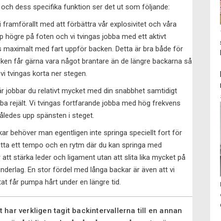
och dess specifika funktion ser det ut som följande:
i framförallt med att förbättra vår explosivitet och våra
 högre på foten och vi tvingas jobba med ett aktivt
ss maximalt med fart uppför backen. Detta är bra både för
ken får gärna vara något brantare än de längre backarna så
vi tvingas korta ner stegen.
är jobbar du relativt mycket med din snabbhet samtidigt
ba rejält. Vi tvingas fortfarande jobba med hög frekvens
således upp spänsten i steget.
kar behöver man egentligen inte springa speciellt fort för
i hitta ett tempo och en rytm där du kan springa med
tt stärka leder och ligament utan att slita lika mycket på
derlag. En stor fördel med långa backar är även att vi
tat får pumpa hårt under en längre tid.
 har verkligen tagit backintervallerna till en annan