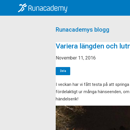
Runacademys blogg
Variera längden och lut
November 11, 2016
Dela
I veckan har vi fått testa på att springa
fördelaktigt ur många hänseenden, om i
händelserik!