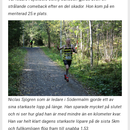
strålande comeback efter en del skador. Hon kom på en
meriterad 25:e plats.
Niclas Sjögren som är ledare i Södermalm gjorde ett av
sina starkaste lopp på länge. Han sparade mycket på slutet
och ni ser hur glad han är med mindre än en kilometer kvar.
Han var helt klart dagens starkaste löpare på de sista 5km
och fullkomligen flög fram till snabba 1,53.