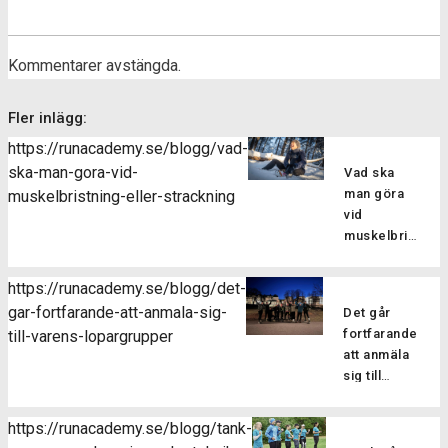
Kommentarer avstängda.
Fler inlägg:
https://runacademy.se/blogg/vad-
ska-man-gora-vid-
Vad ska
man göra
muskelbristning-eller-strackning
vid
muskelbristning
eller
sträckning?
https://runacademy.se/blogg/det-
Att drabbas
gar-fortfarande-att-anmala-sig-
Det går
av en skada
fortfarande
till-varens-lopargrupper
kan man
att anmäla
tyvärr aldrig
sig till
vara helt
vårens
vara säker
löpargrupper
på att
https://runacademy.se/blogg/tank-
Har du
slippa sig fri