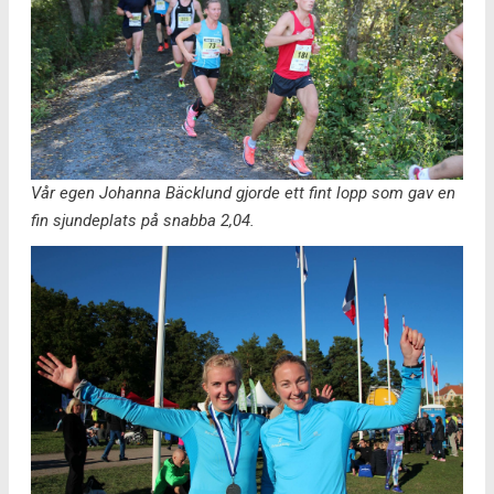
Vår egen Johanna Bäcklund gjorde ett fint lopp som gav en
fin sjundeplats på snabba 2,04.