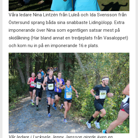
Våra ledare Nina Lintzén från Luleå och Ida Svensson från
Östersund sprang båda sina snabbaste Lidingölopp. Extra
imponerande över Nina som egentligen satsar mest på
skidåkning (Har bland annat en tredjeplats från Vasaloppet)
och kom nu in på en imponerande 16:e plats.
Vår ledare i Lycksele Jenny Jansson gjorde även en