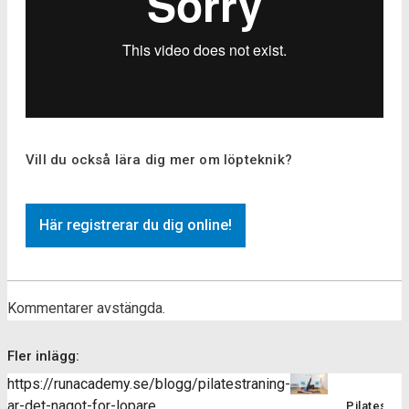
Vill du också lära dig mer om löpteknik?
Här registrerar du dig online!
Kommentarer avstängda.
Fler inlägg:
https://runacademy.se/blogg/pilatestraning-
ar-det-nagot-for-lopare
Pilatesträ