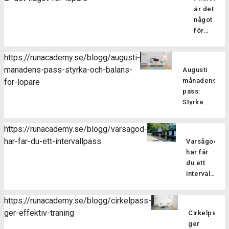
är det
något
för
löpare?
Pilatesträ
https://runacademy.se/blogg/augusti-
är en
manadens-pass-styrka-och-balans-
Augusti
träningsf
månadens
for-lopare
som
pass:
fokuserar
Styrka
på att
och
stärka
balans
kroppens
https://runacademy.se/blogg/varsagod-
för
core-
har-far-du-ett-intervallpass
Varsågod,
Är
löpare
muskulatur
här får
du redo
förbättra
du ett
att ta din
flexibilitet
intervallpass
styrketräning
balansen
Här
för att
och
bjussar
förbättra
https://runacademy.se/blogg/cirkelpass-
hållningen
vi dig på
din
ger-effektiv-traning
samt
Cirkelpass
lite
löpning till
öka
ger
härlig