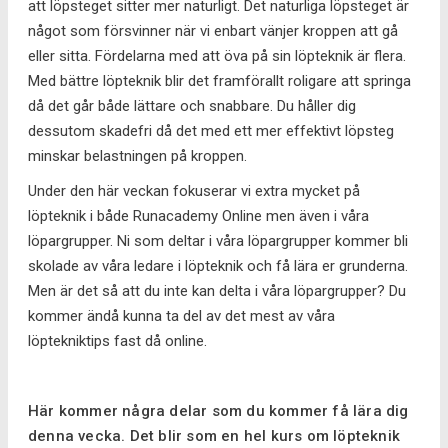
att löpsteget sitter mer naturligt. Det naturliga löpsteget är
något som försvinner när vi enbart vänjer kroppen att gå
eller sitta. Fördelarna med att öva på sin löpteknik är flera.
Med bättre löpteknik blir det framförallt roligare att springa
då det går både lättare och snabbare. Du håller dig
dessutom skadefri då det med ett mer effektivt löpsteg
minskar belastningen på kroppen.
Under den här veckan fokuserar vi extra mycket på
löpteknik i både Runacademy Online men även i våra
löpargrupper. Ni som deltar i våra löpargrupper kommer bli
skolade av våra ledare i löpteknik och få lära er grunderna.
Men är det så att du inte kan delta i våra löpargrupper? Du
kommer ändå kunna ta del av det mest av våra
löptekniktips fast då online.
Här kommer några delar som du kommer få lära dig
denna vecka. Det blir som en hel kurs om löpteknik