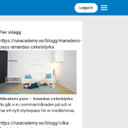
Logga in
Meny
Fler inlägg:
https://runacademy.se/blogg/manadens-
pass-amandas-cirkelstyrka
Månadens pass – Amandas cirkelstyrka
Nu går vi in i sommarmånaden juli och vi
har ett nytt styrkepass för er medlemmar,
Amandas cirkelstyrka. Kort om passet
Passet finns på två olika nivåer så passar
https://runacademy.se/blogg/vilka-