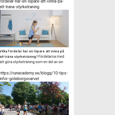
dig som både är van vid styrketräning och
fordelar-har-en-lopare-att-vinna-pa-
även för dig som inte tränar styrka särskilt
att-trana-styrketraning
regelbundet. Passet består av 6-9 […]
Vilka fördelar har en löpare att vinna på
Fördelarna med
att träna styrketräning?
att göra styrketräning som en del av sin
träningsrutin är många, i denna artikel
listar vi på Runacademy några av
https://runacademy.se/blogg/10-tips-
anledningarna till att du som löpare ska
infor-goteborgsvarvet
styrketräna! Minskar risken för
överbelastningsskador Med hjälp av
styrketräning stärker vi upp muskler och
senor så att de får en ökad […]