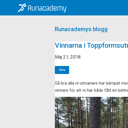
Runacademys blogg
Vinnarna i Toppformsu
Maj 21, 2018
Dela
Så bra alla ni utmanare har kämpat me
vinnare för att ni har både fått en bättr