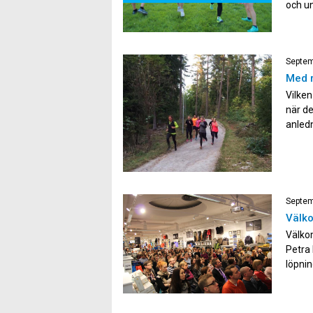
och un
och tå
Septem
Med r
Vilken
när de
anledn
energi
man sp
Septem
Välko
Välko
Petra 
löpnin
göra e
löpare