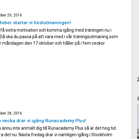
]
ber 29, 2016
tober startar vi höstutmaningen!
u få extra motivation och komma igång med träningen nu i
Då ska du passa på att vara med i vår träningsutmaning som
r måndagen den 17 oktober och håller på i fem veckor
. Alla pass är nivåanpassade och alla kan därför vara med!
 dessa fem veckor utmanar […]
ber 28, 2016
 vecka drar vi igång Runacademy Plus!
ännu inte anmält dig till Runacademy Plus så är det hög tid
ra det nu. Nästa fredag drar vi nämligen igång i Stockholm