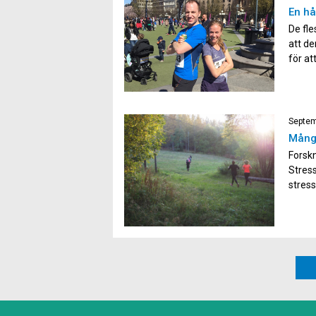
En hå
De fle
att de
för at
undra?
varje 
Septem
Många
Forskn
Stress
stres
skog ä
även e