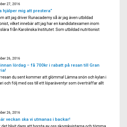
ber 27, 2016
a hjälper mig att prestera”
m att jag driver Runacademy så är jag även utbildad
ionist, vilket innebär att jag har en kandidatexamen inom
slära från Karolinska Institutet. Som utbildad nutritionist
jag en del fördomar. Många tror nämligen att äta nyttigt
ppas med att man alltid ska vara så extrem och att man
[…]
ber 26, 2016
innan lördag – få 700kr i rabatt på resan till Gran
ia!
resan du sent kommer att glömma! Lämna snön och kylan i
ri och följ med oss till ett löparäventyr som överträffar allt
till bergen på Gran Canaria. Det här är löparresan för dig som
 naturupplevelser i löparskorna och det väntas spektakulära
ch vackra landskap. Under denna […]
ber 26, 2016
är veckan ska vi utmanas i backar!
 det blivit dags att borsta av oss skogskvistarna och tömma