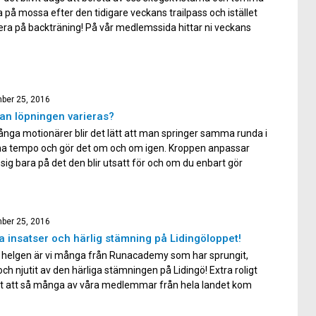
 på mossa efter den tidigare veckans trailpass och istället
ra på backträning! På vår medlemssida hittar ni veckans
allpass där vi beskriver i detalj hur passet går till. Detta är
 pass som vi kommer att köra […]
ber 25, 2016
an löpningen varieras?
nga motionärer blir det lätt att man springer samma runda i
 tempo och gör det om och om igen. Kroppen anpassar
 sig bara på det den blir utsatt för och om du enbart gör
sak så kan du därför inte förvänta dig någon större
ling. Du […]
ber 25, 2016
a insatser och härlig stämning på Lidingöloppet!
 helgen är vi många från Runacademy som har sprungit,
och njutit av den härliga stämningen på Lidingö! Extra roligt
et att så många av våra medlemmar från hela landet kom
vår samlingsplats under gårdagen som vi hade vid
ådet på Grönsta Gärde. Vi är ju en […]