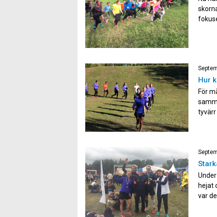
skorna
fokuse
interv
samma
Septem
Hur k
För må
samma
tyvärr
samma 
utveck
Septem
Stark
Under
hejat 
var d
förbi 
målomr