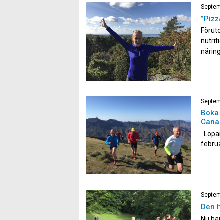
Septem
”Pizz
Föruto
nutrit
näring
möter 
förkni
aldrig 
Septem
Boka 
Canar
Löpar
februa
annat 
gillar
vyer o
Septem
Den h
Nu har