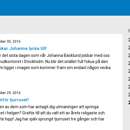
ber 30, 2016
skar Johanna lycka till!
är det sista dagen som vår Johanna Bäcklund jobbar med oss
udkontoret i Stockholm. Nu blir det istället full fokus på den
 som ligger i magen som kommer fram om endast någon vecka.
mmer självklart bli saknad här på kontoret, speciellt då det är
om […]
ber 29, 2016
inför tjurruset!
en av dem som har antagit dig utmaningen att springa
set i helgen? Grattis till att du valt ett av årets roligaste och
te lopp! Jag har själv sprungit tjurruset tre gånger och har
 två gånger och en gång sprang jag fel och fick dela segern.