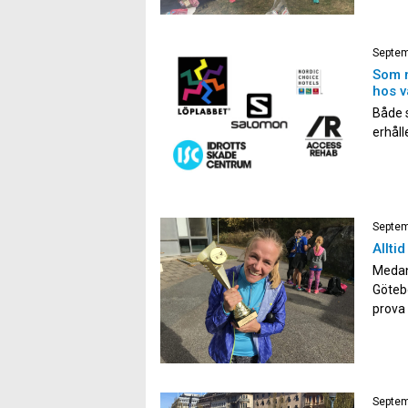
Septem
Som m
hos v
Både 
erhåll
samar
300kr 
Websh
runac
Septem
Alltid
Medan 
Götebo
prova 
fin te
partier
Septem