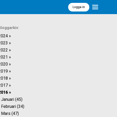
Logga in
Meny
Bloggarkiv:
2024 »
2023 »
2022 »
2021 »
2020 »
2019 »
2018 »
2017 »
2016 »
Januari (45)
Februari (34)
Mars (47)