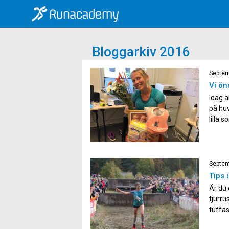
Bloggarkiv 2016
Septem
Vi ön
Idag 
på huv
lilla
Hon ko
hon s
Septem
Tips 
Är du 
tjurru
tuffas
vunnit