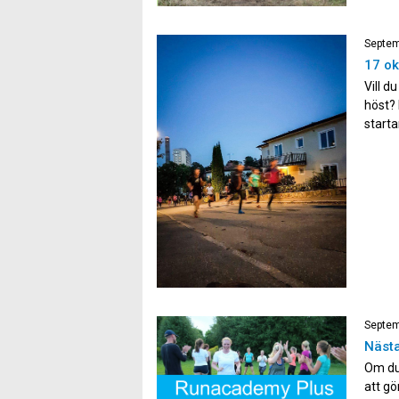
Jag […
Septem
17 ok
Vill d
höst? 
starta
framåt
Under
Septem
Nästa
Om du 
att gö