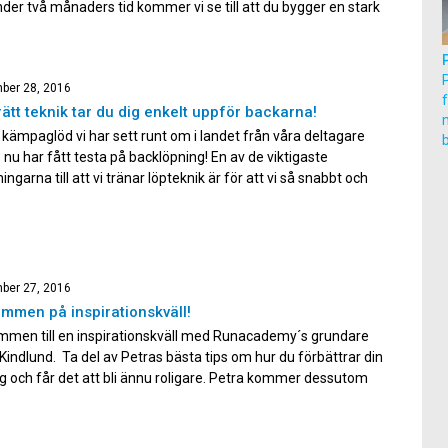
der två månaders tid kommer vi se till att du bygger en stark
lig kropp! Vi har fortfarande några platser kvar. Vad kan […]
ber 28, 2016
ätt teknik tar du dig enkelt uppför backarna!
m
 kämpaglöd vi har sett runt om i landet från våra deltagare
 nu har fått testa på backlöpning! En av de viktigaste
ingarna till att vi tränar löpteknik är för att vi så snabbt och
snålt som möjligt ska kunna ta oss framåt. Detta gäller om
ringer […]
ber 27, 2016
mmen på inspirationskväll!
mmen till en inspirationskväll med Runacademy´s grundare
Kindlund. Ta del av Petras bästa tips om hur du förbättrar din
g och får det att bli ännu roligare. Petra kommer dessutom
n djupdykning i näringslära där hon tipsar om vad du som
 kan tänka på för att optimera dina […]