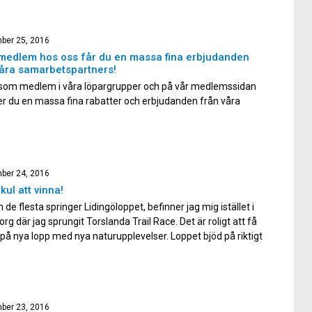
ber 25, 2016
edlem hos oss får du en massa fina erbjudanden
åra samarbetspartners!
som medlem i våra löpargrupper och på vår medlemssidan
er du en massa fina rabatter och erbjudanden från våra
betspartners. Dessutom har alla våra medlemmar alltid
rabatt på våra löparresor och 20 % rabatt i vår egna
op, där du hittar salomonkläder med vårt egna
ademytryck på! Nedan […]
ber 24, 2016
 kul att vinna!
de flesta springer Lidingöloppet, befinner jag mig istället i
rg där jag sprungit Torslanda Trail Race. Det är roligt att få
på nya lopp med nya naturupplevelser. Loppet bjöd på riktigt
rräng med utsikter över havet och många härliga stigar och
. Det var en riktig njutning […]
ber 23, 2016