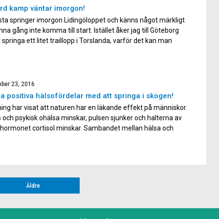
rd kamp väntar imorgon!
sta springer imorgon Lidingöloppet och känns något märkligt
nna gång inte komma till start. Istället åker jag till Göteborg
t springa ett litet traillopp i Torslanda, varför det kan man
 Anledningen är att min kusin som bor där har tjatat på mig
år att komma […]
ber 23, 2016
 positiva hälsofördelar med att springa i skogen!
ing har visat att naturen har en läkande effekt på människor.
 och psykisk ohälsa minskar, pulsen sjunker och halterna av
shormonet cortisol minskar. Sambandet mellan hälsa och
r tydligt, så vi vill uppmuntra er att fortsätta springa i skogen
fter denna veckas trailfokus. Om man ska vara […]
Äldre