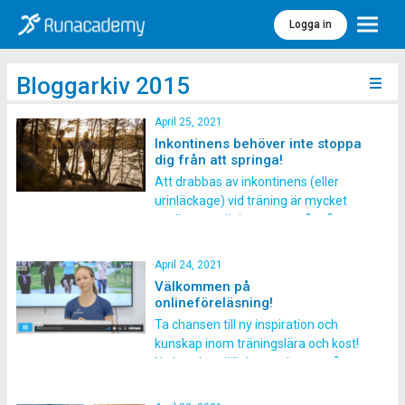
Logga in
Meny
Bloggarkiv 2015
April 25, 2021
Inkontinens behöver inte stoppa
dig från att springa!
Att drabbas av inkontinens (eller
urinläckage) vid träning är mycket
vanligt men är inget som så många
pratar om. Linda Wemmert vet hur
jobbigt det kan vara med just
April 24, 2021
inkontinens då hon drabbades av det
Välkommen på
efter hennes andra förlossning.
onlineföreläsning!
Löpning. Denna underbara
Ta chansen till ny inspiration och
träningsform som lockar allt fler
kunskap inom träningslära och kost!
utövare för varje […]
Nu har du möjlighet att lyssna på
några av våra mest intressanta
föreläsningar helt online! Varje