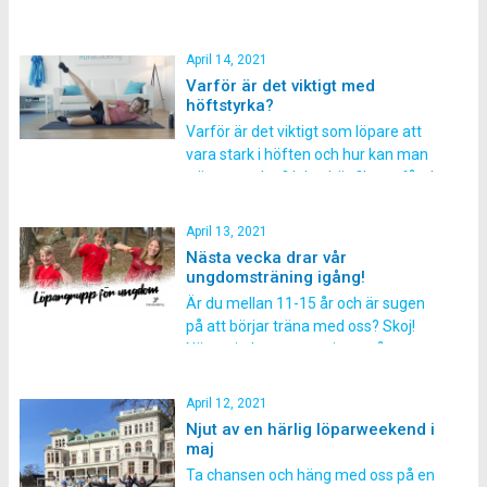
”Löpardagen Online” då vi kommer gå
all-in på löpning hela dagen lång! Är
du inte anmäld än? Skynda in med din
April 14, 2021
anmälan, nu är det sista chansen att
Varför är det viktigt med
anmäla sig! För att anpassa oss efter
höftstyrka?
rådande pandemi så kommer vi […]
Varför är det viktigt som löpare att
vara stark i höften och hur kan man
träna upp den? I den här filmen får du
lära dig mer om varför du ska stärka
upp höften och vilka övningar som
April 13, 2021
lämpar sig bäst.
Nästa vecka drar vår
ungdomsträning igång!
Är du mellan 11-15 år och är sugen
på att börjar träna med oss? Skoj!
Nästa tisdag startar vi upp vår
ungdomsträning för alla som vill få
rolig och bra löpträning. Anmäl dig nu,
April 12, 2021
än finns det platser kvar! Hur fungerar
Njut av en härlig löparweekend i
det? Vi vill få fler ungdomar och barn
maj
att […]
Ta chansen och häng med oss på en