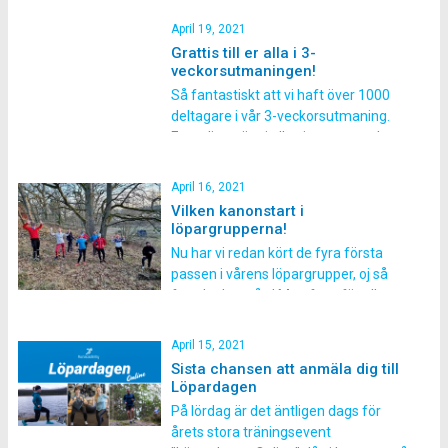
tillfälle för dig som vill få ny
inspiration och kunskap. Lyssna på
April 19, 2021
föreläsningen precis när det passar
Grattis till er alla i 3-
dig bäst, utan behöva anpassa dig
veckorsutmaningen!
och passa några tider. Varje
Så fantastiskt att vi haft över 1000
föreläsning är på omkring 60 minuter
deltagare i vår 3-veckorsutmaning.
[…]
Egentligen är ni alla vinnare som har
genomfört denna utmaning men för
att motivera er alla något extra har vi
April 16, 2021
också lottat ut priser bland er som
Vilken kanonstart i
klarmarkerat utmaningen senast
löpargrupperna!
under gårdagen. Alla har därför
Nu har vi redan kört de fyra första
chans att dels vinna […]
passen i vårens löpargrupper, oj så
fort det har gått! Men framför allt;
vad roligt vi har haft det! Att det är så
många som vill springa tillsammans i
April 15, 2021
grupp den här våren tycker vi förstås
Sista chansen att anmäla dig till
är superroligt! Att vi dessutom har […]
Löpardagen
På lördag är det äntligen dags för
årets stora träningsevent