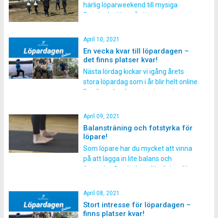
härlig löparweekend till mysiga
Engeltofta Herrgård i mitten av maj.
Här bor vi lyxigt, äter gott och tränar
roliga pass tillsammans. En helg som
April 10, 2021
passar alla typer av löpare! Just nu
En vecka kvar till löpardagen –
får du dessutom 200 kr rabatt t.o.m.
det finns platser kvar!
18 april. Det här […]
Nästa lördag kickar vi igång årets
stora löpardag som i år blir helt online.
Det finns fortfarande platser kvar att
anmäla sig! Alla kommer kunna vara
med oavsett var man bor
April 09, 2021
någonstans. Löpardagen blir
Balansträning och fotstyrka för
livestreamad där du kommer få delta
löpare!
på både föreläsningar och
Som löpare har du mycket att vinna
workshops. Utöver det kommer du få
på att lägga in lite balans och
[…]
fotstyrka. Det är framförallt bra för
att förebygga skador som man
annars lätt får i fötter, vrister och
April 08, 2021
vader. Ett tips är att köra några
Stort intresse för löpardagen –
övningar balans som uppvärmning till
finns platser kvar!