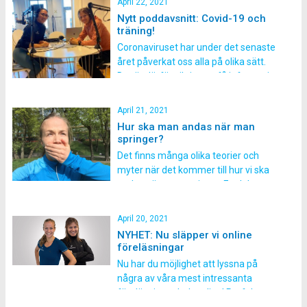
April 22, 2021
föreläsning är på omkring 60 minuter
Nytt poddavsnitt: Covid-19 och
och du väljer själv vilka du vill fördjupa
träning!
dig inom. Här presenterar vi våra olika
Coronaviruset har under det senaste
föreläsningar: Föreläsning […]
året påverkat oss alla på olika sätt.
Det är därför viktigt att få information
om hur man skall tänka kring träning
om man blivit drabbad av covid-19.
April 21, 2021
Går det att träna om man har Covid-
Hur ska man andas när man
19 fast man är utan några symtom?
springer?
Hur ska man sedan […]
Det finns många olika teorier och
myter när det kommer till hur vi ska
andas när man springer. En del
”andningsexperter” påstår att det är
mycket effektivare att tex. andas via
April 20, 2021
näsan då det påstås att luften når
NYHET: Nu släpper vi online
djupare ner i lungorna, att vi gör av
föreläsningar
med mindre vätska och […]
Nu har du möjlighet att lyssna på
några av våra mest intressanta
föreläsningar helt online! Perfekt