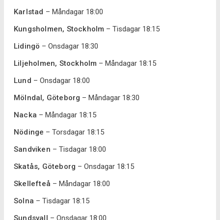
Karlstad
– Måndagar 18:00
Kungsholmen, Stockholm
– Tisdagar 18:15
Lidingö
– Onsdagar 18:30
Liljeholmen, Stockholm
– Måndagar 18:15
Lund
– Onsdagar 18:00
Mölndal, Göteborg
– Måndagar 18:30
Nacka
– Måndagar 18:15
Nödinge
– Torsdagar 18:15
Sandviken
– Tisdagar 18:00
Skatås, Göteborg
– Onsdagar 18:15
Skellefteå
– Måndagar 18:00
Solna
– Tisdagar 18:15
Sundsvall
– Onsdagar 18:00