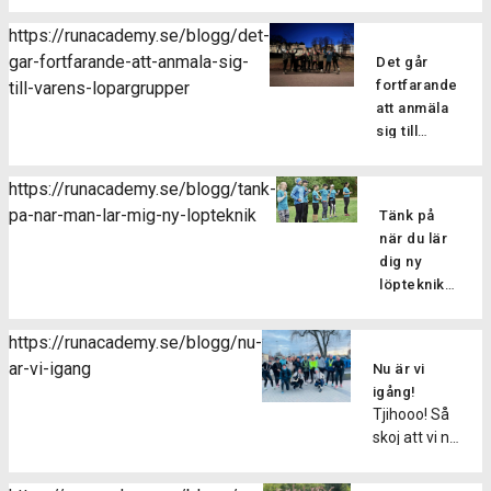
eller
sträckning?
https://runacademy.se/blogg/det-
Att drabbas
gar-fortfarande-att-anmala-sig-
Det går
av en skada
fortfarande
till-varens-lopargrupper
kan man
att anmäla
tyvärr aldrig
sig till
vara helt
vårens
vara säker
löpargrupper
på att
https://runacademy.se/blogg/tank-
Har du
slippa sig fri
pa-nar-man-lar-mig-ny-lopteknik
Tänk på
missat
från. En
när du lär
terminens
relativt
dig ny
första pass
vanlig
löpteknik
men vill
skada när
Den här
ändå hänga
man
veckan har
med i
https://runacademy.se/blogg/nu-
springer är
vi kört
vårens
ar-vi-igang
att drabbas
Nu är vi
igång
grupper? Du
av en
igång!
vårens
kan var
Tjihooo! Så
muskelbristning
löpargrupper,
lugn, det
skoj att vi nu
eller
så skoj! Alla
går hur bra
den här
sträckning.
nya
som helst
veckan drar
Men vad