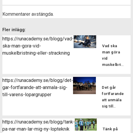
Kommentarer avstängda.
Fler inlägg:
https://runacademy.se/blogg/vad-
ska-man-gora-vid-
Vad ska
man göra
muskelbristning-eller-strackning
vid
muskelbristning
eller
sträckning?
https://runacademy.se/blogg/det-
Att drabbas
gar-fortfarande-att-anmala-sig-
Det går
av en skada
fortfarande
till-varens-lopargrupper
kan man
att anmäla
tyvärr aldrig
sig till
vara helt
vårens
vara säker
löpargrupper
på att
https://runacademy.se/blogg/tank-
Har du
slippa sig fri
pa-nar-man-lar-mig-ny-lopteknik
Tänk på
missat
från. En