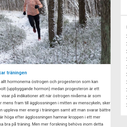
ar träningen
ör allt hormonerna östrogen och progesteron som kan
abolt (uppbyggande hormon) medan progesteron är ett
 visar på indikationer att när östrogen nivåerna är som
r mens fram till ägglossningen i mitten av menscykeln, sker
an uppleva mer energi i träningen samt att man svarar bättre
 är höga efter ägglossningen hamnar kroppen i ett mer
lika bra på träning. Men mer forskning behövs inom detta