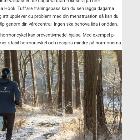
a intervallpassen de dagarna utan fokusera på mer
tina Höök. Tuffare träningspass kan du sen lägga dagarna
åg att upplever du problem med din menstruation så kan du
lp genom din vårdcentral. Ingen ska behöva lida i onödan.
 hormoncykel kan preventivmedel hjälpa. Med exempel p-
n mer stabil hormoncykel och reagera mindre på hormonerna.