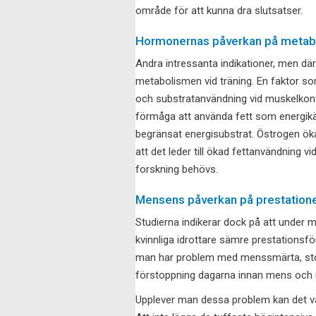
område för att kunna dra slutsatser.
Hormonernas påverkan på metabo
Andra intressanta indikationer, men d
metabolismen vid träning. En faktor so
och substratanvändning vid muskelkontra
förmåga att använda fett som energikäl
begränsat energisubstrat. Östrogen ökar 
att det leder till ökad fettanvändning v
forskning behövs.
Mensens påverkan på prestation
Studierna indikerar dock på att under m
kvinnliga idrottare sämre prestations
man har problem med menssmärta, stora
förstoppning dagarna innan mens och 
Upplever man dessa problem kan det va