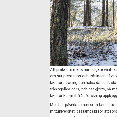
Att prata om mens har tidigare varit ta
om hur prestation och träningen påverk
kvinnors träning och hälsa då de flest
träningslära görs, och har gjorts, på m
kvinnor kommit från forskning uppbyg
Men hur påverkas man som kvinna av m
mittuniversitet, bestämt sig för att fo