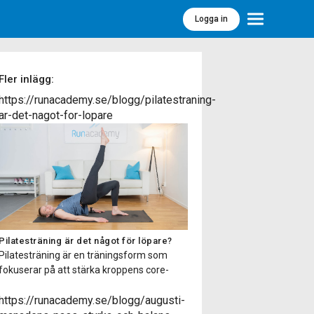
Logga in
Meny
Fler inlägg:
https://runacademy.se/blogg/pilatestraning-
ar-det-nagot-for-lopare
Pilatesträning är det något för löpare?
Pilatesträning är en träningsform som
fokuserar på att stärka kroppens core-
muskulatur, förbättra flexibiliteten,
balansen och hållningen samt öka
https://runacademy.se/blogg/augusti-
kroppsmedvetenheten. Pilatesträning har