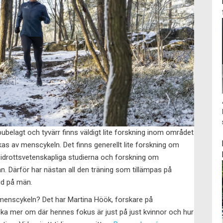
bubelagt och tyvärr finns väldigt lite forskning inom området
as av menscykeln. Det finns generellt lite forskning om
a idrottsvetenskapliga studierna och forskning om
än. Därför har nästan all den träning som tillämpas på
gd på män.
enscykeln? Det har Martina Höök, forskare på
rska mer om där hennes fokus är just på just kvinnor och hur