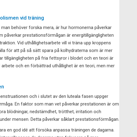
lismen vid träning
är man behöver forska mera, är hur hormonerna påverkar
m påverkar prestationsförmågan är energitillgängligheten
ktion. Vid uthållighetsarbete vill vi träna upp kroppens
la för att på så sätt spara på kolhydraterna som är mer
tillgängligheten på fria fettsyror i blodet och en teori är
id arbete och en förbättrad uthållighet är en teori, men mer
en
enstruationen och i slutet av den luteala fasen uppger
förmåga. En faktor som man vet påverkar prestationen är om
 blödningar, nedstämdhet, trötthet, irritation och
under mensen. Detta påverkar såklart prestationsförmågan.
ra en god idé att försöka anpassa träningen de dagarna.