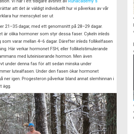
on. Vi har i ett tidigare avsnitt av
Runacademy´s
ättar att det är väldigt individuellt hur vi påverkas av vår
rklara hur menscykel ser ut
er 21–35 dagar, med ett genomsnitt på 28–29 dagar.
et är olika hormoner som styr dessa faser. Cykeln inleds
 som varar mellan 4–6 dagar. Därefter inleds follikelfasen
ng. Här verkar hormonet FSH, eller follikelstimulerande
llsammans med luteiniserande hormon. Men även
t under denna fas för att sedan minska under
ommer lutealfasen. Under den fasen ökar hormonet
å ner igen. Progesteron påverkar bland annat slemhinnan i
t ägg.