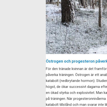
Östrogen och progesteron påverk
För den tränade kvinnan är det framf
påverka träningen. Östrogen är ett an
katabolt (nedbrytande hormon). Studier
högst, de ökar successivt dagarna efte
en ökad styrka och explosivitet. Man k
på träningen. När progesteronnivåerna
katabolt tillstånd och man svarar inte 