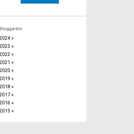
med kort vila mellan varje övning. Fördelen
med detta upplägg är att det ger effektiv
träning då du kan kombinera
överkroppsövningar […]
Bloggarkiv:
2024 »
2023 »
2022 »
2021 »
2020 »
2019 »
2018 »
2017 »
2016 »
2015 »