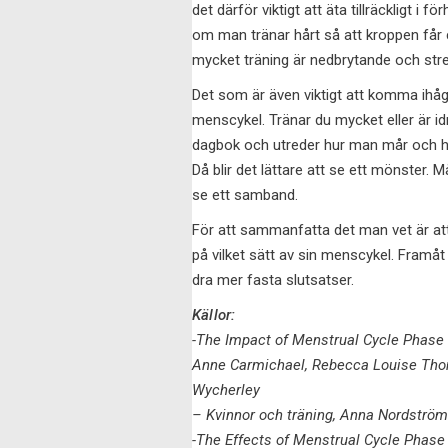
det därför viktigt att äta tillräckligt i 
om man tränar hårt så att kroppen får c
mycket träning är nedbrytande och stre
Det som är även viktigt att komma ihåg ä
menscykel. Tränar du mycket eller är idr
dagbok och utreder hur man mår och hur 
Då blir det lättare att se ett mönste
se ett samband.
För att sammanfatta det man vet är att 
på vilket sätt av sin menscykel. Framå
dra mer fasta slutsatser.
Källor:
-The Impact of Menstrual Cycle Phase 
Anne Carmichael, Rebecca Louise Thom
Wycherley
– Kvinnor och träning, Anna Nordström
-The Effects of Menstrual Cycle Phase 