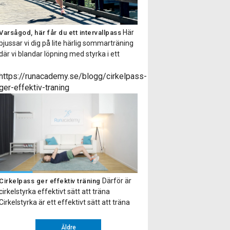
Här
Varsågod, här får du ett intervallpass
bjussar vi dig på lite härlig sommarträning
där vi blandar löpning med styrka i ett
fartfyllt träningspass! Det är bara att sätta
i ett par hörlurar så får du alla instruktioner
https://runacademy.se/blogg/cirkelpass-
via en smidig ljudfil. Hoppas du tar tillfället i
ger-effektiv-traning
akt och testar på ett intervallpass med oss.
Gillade […]
Därför är
Cirkelpass ger effektiv träning
cirkelstyrka effektivt sätt att träna
Cirkelstyrka är ett effektivt sätt att träna
hela kroppen. Upplägget går ut på att du
gör ett antal övningar efter varandra eller
Äldre