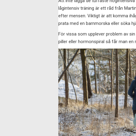
Att inte lägga de tuffaste högintensiv
lågintensiv träning är ett råd från Mar
efter mensen. Viktigt är att komma ih
prata med en barnmorska eller söka hjä
För vissa som upplever problem av sin
piller eller hormonspiral så får man e