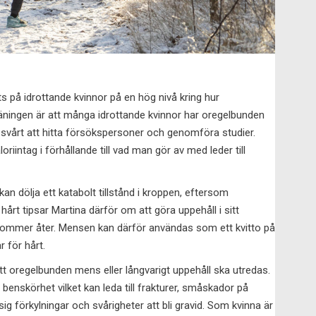
jorts på idrottande kvinnor på en hög nivå kring hur
äningen är att många idrottande kvinnor har oregelbunden
r svårt att hitta försökspersoner och genomföra studier.
loriintag i förhållande till vad man gör av med leder till
an dölja ett katabolt tillstånd i kroppen, eftersom
årt tipsar Martina därför om att göra uppehåll i sitt
kommer åter. Mensen kan därför användas som ett kvitto på
 för hårt.
tt oregelbunden mens eller långvarigt uppehåll ska utredas.
ll benskörhet vilket kan leda till frakturer, småskador på
sig förkylningar och svårigheter att bli gravid. Som kvinna är