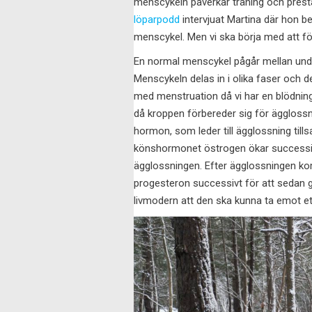
menscykeln påverkar träning och prestati
löparpodd
intervjuat Martina där hon ber
menscykel. Men vi ska börja med att fö
En normal menscykel pågår mellan und
Menscykeln delas in i olika faser och d
med menstruation då vi har en blödning
då kroppen förbereder sig för ägglossni
hormon, som leder till ägglossning ti
könshormonet östrogen ökar successiv
ägglossningen. Efter ägglossningen k
progesteron successivt för att sedan g
livmodern att den ska kunna ta emot et