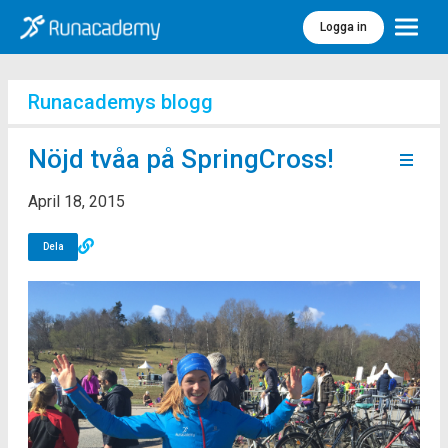
Logga in
Meny
Runacademys blogg
Nöjd tvåa på SpringCross!
April 18, 2015
Dela