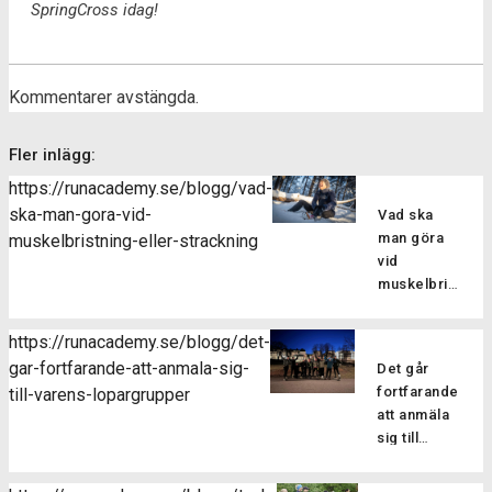
SpringCross idag!
Kommentarer avstängda.
Fler inlägg:
https://runacademy.se/blogg/vad-
ska-man-gora-vid-
Vad ska
man göra
muskelbristning-eller-strackning
vid
muskelbristning
eller
sträckning?
https://runacademy.se/blogg/det-
Att drabbas
gar-fortfarande-att-anmala-sig-
Det går
av en skada
fortfarande
till-varens-lopargrupper
kan man
att anmäla
tyvärr aldrig
sig till
vara helt
vårens
vara säker
löpargrupper
på att