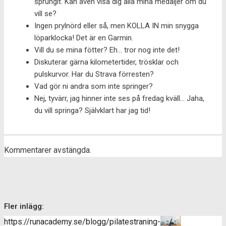
sprungit. Kan även visa dig alla mina medaljer om du
vill se?
Ingen prylnörd eller så, men KOLLA IN min snygga
löparklocka! Det är en Garmin.
Vill du se mina fötter? Eh… tror nog inte det!
Diskuterar gärna kilometertider, trösklar och
pulskurvor. Har du Strava förresten?
Vad gör ni andra som inte springer?
Nej, tyvärr, jag hinner inte ses på fredag kväll… Jaha,
du vill springa? Självklart har jag tid!
Kommentarer avstängda.
Fler inlägg:
https://runacademy.se/blogg/pilatestraning-