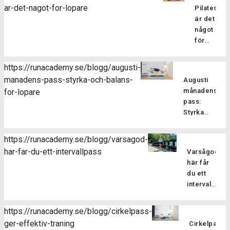
ar-det-nagot-for-lopare
Pilatesträ
är det
något
för
löpare?
Pilatesträ
https://runacademy.se/blogg/augusti-
är en
manadens-pass-styrka-och-balans-
Augusti
träningsf
månadens
for-lopare
som
pass:
fokuserar
Styrka
på att
och
stärka
balans
kroppens
https://runacademy.se/blogg/varsagod-
för
core-
har-far-du-ett-intervallpass
Varsågod,
Är
löpare
muskulatur
här får
du redo
förbättra
du ett
att ta din
flexibilitet
intervallpass
styrketräning
balansen
Här
för att
och
bjussar
förbättra
https://runacademy.se/blogg/cirkelpass-
hållningen
vi dig på
din
ger-effektiv-traning
samt
Cirkelpass
lite