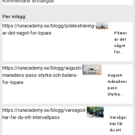
Kommentarer avstängda.
Fler inlägg:
https://runacademy.se/blogg/pilatestraning-
ar-det-nagot-for-lopare
Pilatesträ
är det
något
för
löpare?
Pilatesträ
https://runacademy.se/blogg/augusti-
är en
manadens-pass-styrka-och-balans-
Augusti
träningsf
månadens
for-lopare
som
pass:
fokuserar
Styrka
på att
och
stärka
balans
kroppens
https://runacademy.se/blogg/varsagod-
för
core-
har-far-du-ett-intervallpass
Varsågod,
Är
löpare
muskulatur
här får
du redo
förbättra
du ett
att ta din
flexibilitet