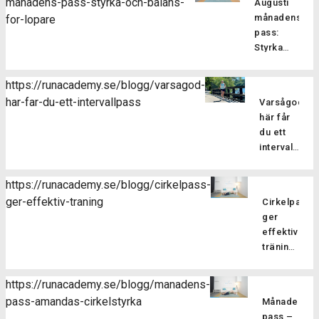
manadens-pass-styrka-och-balans-
Augusti
träningsf
månadens
for-lopare
som
pass:
fokuserar
Styrka
på att
och
stärka
balans
kroppens
https://runacademy.se/blogg/varsagod-
för
core-
har-far-du-ett-intervallpass
Varsågod,
Är
löpare
muskulatur
här får
du redo
förbättra
du ett
att ta din
flexibilitet
intervallpass
styrketräning
balansen
Här
för att
och
bjussar
förbättra
https://runacademy.se/blogg/cirkelpass-
hållningen
vi dig på
din
ger-effektiv-traning
samt
Cirkelpass
lite
löpning till
öka
ger
härlig
nästa
kroppsmed
effektiv
sommarträni
nivå? I
Pilatesträ
träning
där vi
vårt
Därför
har
blandar
augustipass
är
flera
löpning
https://runacademy.se/blogg/manadens-
fokuserar
cirkelstyrka
fördelar
med
pass-amandas-cirkelstyrka
vi på att
Månadens
effektivt
för dig
styrka i
stärka
pass –