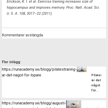
Erickson, K. I. et al. Exercise training increases size of
hippocampus and improves memory. Proc. Natl. Acad. Sci.
U. S. A. 108, 3017–22 (2011).
Kommentarer avstängda.
Fler inlägg:
https://runacademy.se/blogg/pilatestraning-
ar-det-nagot-for-lopare
Pilatesträ
är det
något
för
löpare?
Pilatesträ
https://runacademy.se/blogg/augusti-
är en