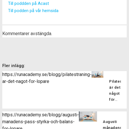
Till poddden på Acast
Till podden på vår hemsida
Kommentarer avstängda.
Fler inlägg:
https://runacademy.se/blogg/pilatestraning-
ar-det-nagot-for-lopare
Pilatesträ
är det
något
för
löpare?
Pilatesträ
https://runacademy.se/blogg/augusti-
är en
manadens-pass-styrka-och-balans-
Augusti
träningsf
månadens
for-lopare