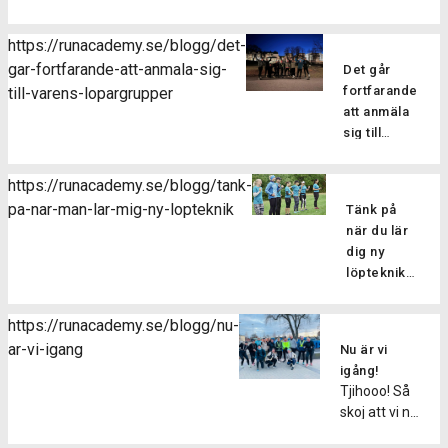
eller
sträckning?
https://runacademy.se/blogg/det-
Att drabbas
gar-fortfarande-att-anmala-sig-
Det går
av en skada
fortfarande
till-varens-lopargrupper
kan man
att anmäla
tyvärr aldrig
sig till
vara helt
vårens
vara säker
löpargrupper
på att
https://runacademy.se/blogg/tank-
Har du
slippa sig fri
pa-nar-man-lar-mig-ny-lopteknik
Tänk på
missat
från. En
när du lär
terminens
relativt
dig ny
första pass
vanlig
löpteknik
men vill
skada när
Den här
ändå hänga
man
veckan har
med i
https://runacademy.se/blogg/nu-
springer är
vi kört
vårens
ar-vi-igang
att drabbas
Nu är vi
igång
grupper? Du
av en
igång!
vårens
kan var
Tjihooo! Så
muskelbristning
löpargrupper,
lugn, det
skoj att vi nu
eller
så skoj! Alla
går hur bra
den här
sträckning.
nya
som helst