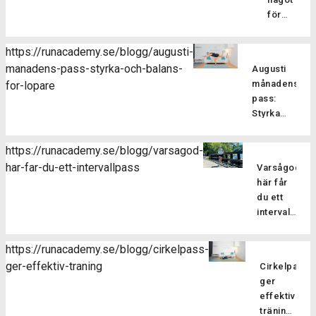
för
löpare?
Pilatesträ
https://runacademy.se/blogg/augusti-
är en
manadens-pass-styrka-och-balans-
Augusti
träningsf
månadens
for-lopare
som
pass:
fokuserar
Styrka
på att
och
stärka
balans
kroppens
https://runacademy.se/blogg/varsagod-
för
core-
har-far-du-ett-intervallpass
Varsågod,
Är
löpare
muskulatur
här får
du redo
förbättra
du ett
att ta din
flexibilitet
intervallpass
styrketräning
balansen
Här
för att
och
bjussar
förbättra
https://runacademy.se/blogg/cirkelpass-
hållningen
vi dig på
din
ger-effektiv-traning
samt
Cirkelpass
lite
löpning till
öka
ger
härlig
nästa
kroppsmed
effektiv
sommarträni
nivå? I
Pilatesträ
träning
där vi