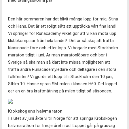
med tävlingsskorna på!
Den här sommaren har det blivit många lopp för mig, Stina
och Hans. Det är ett roligt sätt att upptäcka vårt fina land!
Vi springer för Runacademy vilket gör att vi kan möta upp
klubbkompisar från hela landet! Det är så skoj att träffa
likasinnade före och efter lopp. Vi började med Stockholm
maraton tidigt i juni. Är man maratonlöpare och bor i
Sverige så ska man så klart inte missa möjligheten att
träffa andra Runacademyledare och deltagare i den stora
folkfesten! Vi gjorde ett lopp till i Stockholm den 10 juni,
Sthlm 10. Hasse spran SM-milen i klassen H60. Det loppet
ger en en bra kraftmätning på milen tidigt på säsongen.
Krokskogens halvmaraton
I slutet av juni åkte vi till Norge för att springa Krokskogen
halvmarathon för tredje året i rad. Loppet går på grusväg