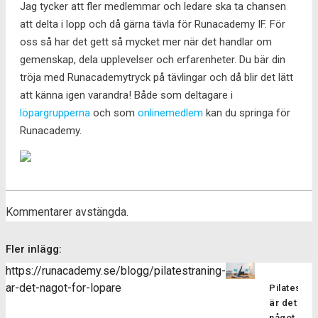
Jag tycker att fler medlemmar och ledare ska ta chansen
att delta i lopp och då gärna tävla för Runacademy IF. För
oss så har det gett så mycket mer när det handlar om
gemenskap, dela upplevelser och erfarenheter. Du bär din
tröja med Runacademytryck på tävlingar och då blir det lätt
att känna igen varandra! Både som deltagare i
löpargrupperna
och som
onlinemedlem
kan du springa för
Runacademy.
Kommentarer avstängda.
Fler inlägg:
https://runacademy.se/blogg/pilatestraning-
ar-det-nagot-for-lopare
Pilatesträ
är det
något