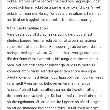
också lärt oss om vi behöver ha med oss någon gel under
loppet och hur mycket på ungefär vi behöver dricka. Vi vet
också hur man ska klä sig för bästa prestation. Erfarenhet
har blivit en trygghet för oss inför framtida utmaningar.
Våra bästa tävlingstips
Våra bästa tips till dig som ska springa ett lopp är att
studera banprofilen. Ta reda på hur ofta och hur många
vätskekontroller det finns. Förhoppningsvis behöver du inte
springa med egen vätska. Om du deltar i vanliga asfaltlopp
där det finns vätskekontroller, blir tungt och skvimpigt att
bära. När det gäller tävlingskläder gäller less is more. Du
kommer att bli varm! När det gäller tankar om den egna
prestationen om att delta i lopp, lägg bort dem! Du kan visst
vara med! Även om du behöver en timme mer än de
”snabba” på ett halvmarathon, så har du lika stor rätt att
delta och uppleva tävlingar. Du har också rätten till din plats
på tävlingsbanan. Vill du ta det lite lugnare så håll till höger
så att de snabbare kan springa förbi. Det är även helt okej