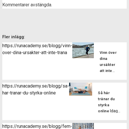
Kommentarer avstängda.
Fler inlägg:
https://runacademy.se/blogg/vinn-
over-dina-ursakter-att-inte-trana
Vinn över
dina
ursäkter
att inte
Vi
träna!
alla kan då
https://runacademy.se/blogg/sa-
och då
har-tranar-du-styrka-online
Så här
känna
tränar du
motstånd
styrka
till att
Idag
online
träna. Har
bjuder vi dig
du
på ett
dessutom
https://runacademy.se/blogg/fem-
styrkepass