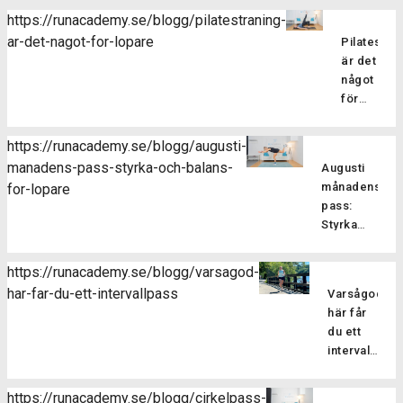
https://runacademy.se/blogg/pilatestraning-
ar-det-nagot-for-lopare
Pilatesträ
är det
något
för
löpare?
Pilatesträ
https://runacademy.se/blogg/augusti-
är en
manadens-pass-styrka-och-balans-
Augusti
träningsf
månadens
for-lopare
som
pass:
fokuserar
Styrka
på att
och
stärka
balans
kroppens
https://runacademy.se/blogg/varsagod-
för
core-
har-far-du-ett-intervallpass
Varsågod,
Är
löpare
muskulatur
här får
du redo
förbättra
du ett
att ta din
flexibilitet
intervallpass
styrketräning
balansen
Här
för att
och
bjussar
förbättra
https://runacademy.se/blogg/cirkelpass-
hållningen