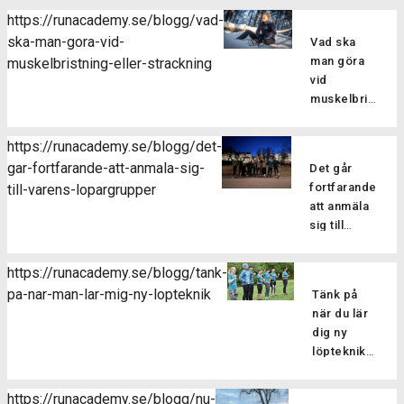
https://runacademy.se/blogg/vad-
ska-man-gora-vid-
Vad ska
man göra
muskelbristning-eller-strackning
vid
muskelbristning
eller
sträckning?
https://runacademy.se/blogg/det-
Att drabbas
gar-fortfarande-att-anmala-sig-
Det går
av en skada
fortfarande
till-varens-lopargrupper
kan man
att anmäla
tyvärr aldrig
sig till
vara helt
vårens
vara säker
löpargrupper
på att
https://runacademy.se/blogg/tank-
Har du
slippa sig fri
pa-nar-man-lar-mig-ny-lopteknik
Tänk på
missat
från. En
när du lär
terminens
relativt
dig ny
första pass
vanlig
löpteknik
men vill
skada när
Den här
ändå hänga
man
veckan har
med i
https://runacademy.se/blogg/nu-
springer är