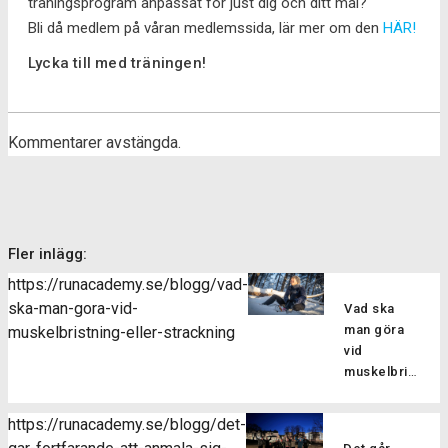
träningsprogram anpassat för just dig och ditt mål?
Bli då medlem på våran medlemssida, lär mer om den
HÄR!
Lycka till med träningen!
Kommentarer avstängda.
Fler inlägg:
https://runacademy.se/blogg/vad-
ska-man-gora-vid-
Vad ska
man göra
muskelbristning-eller-strackning
vid
muskelbristning
eller
sträckning?
https://runacademy.se/blogg/det-
Att drabbas