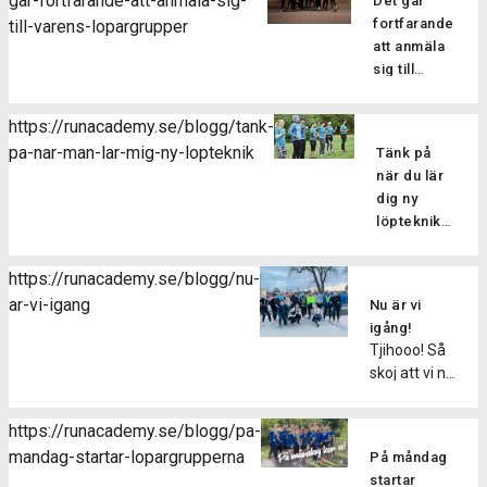
gar-fortfarande-att-anmala-sig-
Det går
av en skada
fortfarande
till-varens-lopargrupper
kan man
att anmäla
tyvärr aldrig
sig till
vara helt
vårens
vara säker
löpargrupper
på att
https://runacademy.se/blogg/tank-
Har du
slippa sig fri
pa-nar-man-lar-mig-ny-lopteknik
Tänk på
missat
från. En
när du lär
terminens
relativt
dig ny
första pass
vanlig
löpteknik
men vill
skada när
Den här
ändå hänga
man
veckan har
med i
https://runacademy.se/blogg/nu-
springer är
vi kört
vårens
ar-vi-igang
att drabbas
Nu är vi
igång
grupper? Du
av en
igång!
vårens
kan var
Tjihooo! Så
muskelbristning
löpargrupper,
lugn, det
skoj att vi nu
eller
så skoj! Alla
går hur bra
den här
sträckning.
nya
som helst
veckan drar
Men vad
deltagare i
https://runacademy.se/blogg/pa-
att anmäla
igång
ska man
löpargrupperna
mandag-startar-lopargrupperna
sig
På måndag
vårens
göra
har denna
fortfarande.
startar
löpargrupper!
när/om