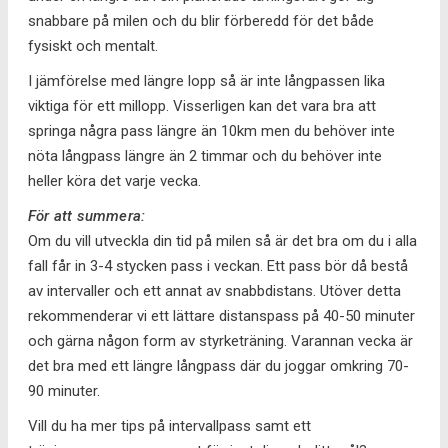
snabbare på milen och du blir förberedd för det både
fysiskt och mentalt.
I jämförelse med längre lopp så är inte långpassen lika
viktiga för ett millopp. Visserligen kan det vara bra att
springa några pass längre än 10km men du behöver inte
nöta långpass längre än 2 timmar och du behöver inte
heller köra det varje vecka.
För att summera:
Om du vill utveckla din tid på milen så är det bra om du i alla
fall får in 3-4 stycken pass i veckan. Ett pass bör då bestå
av intervaller och ett annat av snabbdistans. Utöver detta
rekommenderar vi ett lättare distanspass på 40-50 minuter
och gärna någon form av styrketräning. Varannan vecka är
det bra med ett längre långpass där du joggar omkring 70-
90 minuter.
Vill du ha mer tips på intervallpass samt ett