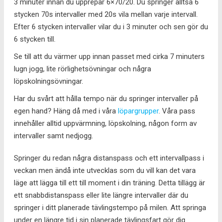
3 minuter innan du upprepar 6×70/20. Du springer alltså 6
stycken 70s intervaller med 20s vila mellan varje intervall.
Efter 6 stycken intervaller vilar du i 3 minuter och sen gör du
6 stycken till.
Se till att du värmer upp innan passet med cirka 7 minuters
lugn jogg, lite rörlighetsövningar och några
löpskolningsövningar.
Har du svårt att hålla tempo när du springer intervaller på
egen hand? Häng då med i våra
löpargrupper
. Våra pass
innehåller alltid uppvärmning, löpskolning, någon form av
intervaller samt nedjogg.
Springer du redan några distanspass och ett intervallpass i
veckan men ändå inte utvecklas som du vill kan det vara
läge att lägga till ett till moment i din träning. Detta tillägg är
ett snabbdistanspass eller lite längre intervaller där du
springer i ditt planerade tävlingstempo på milen. Att springa
under en längre tid i sin planerade tävlingsfart gör dig