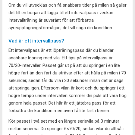
Om du vill utvecklas och få snabbare tider på milen så gäller
det till en början att lägga till ett intervallpass i veckan.
Intervallträning är suveränt för att förbättra
syreupptagningsförmågan, det vill säga din kondition.
Vad är ett intervallpass?
Ett intervallpass är ett löpträningspass där du blandar
snabbare löpning med vila. Ett tips på intervallpass är
70/20-intervaller. Passet går ut på att du springer i en lite
högre fart än den fart du strävar efter att hålla på milen i 70
sekunder, sedan får du vila i 20 sekunder innan det är dags
att springa igen. Eftersom vilan är kort och du springer i ett
högre tempo under intervallen kommer din puls att vara hög
genom hela passet. Det här är ett jättebra pass för att
förbättra din kondition men även få lite fart i benen.
Kör passet i två set med en längre serievila på 3 minuter
mellan serierna. Du springer 6×70/20, sedan vilar du alltså i