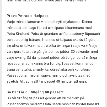
fram nya roliga och utmanade pass för alla nivåer!
Prova Petras cirkelpass!
Varje månad lanserar vi ett helt nytt styrkepass. Denna
månad är det dags för ett cirkelpass tillsammans med
Petra Kindlund. Petra är grundare av Runacademy, löpcoach
och personlig tränare. I hennes cirkelpass ska du få göra
tre olika cirkelvarv med tre olika övningar i varje varv. Varje
varv görs totalt tre gånger och du jobbar 30 sekunder med
varje övning. Då du i passet jobbar på tid gör du så många
repetitioner som känns bra för dig. I passet kommer du
träna benstyrka, armstyrka, corestyrka och kondition.
Passet börjar med en uppvärmning och avslutas med
stretch. Allt som allt tar passet 40 minuter att göra.
Så här får du tillgång till passet!
Du får tillgång till passet genom att bli medlem på
Runacademys medlemssida. Medlemssidan kostar bara 89