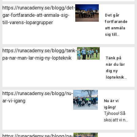
sträckning?
https://runacademy.se/blogg/det-
Att drabbas
gar-fortfarande-att-anmala-sig-
Det går
av en skada
fortfarande
till-varens-lopargrupper
kan man
att anmäla
tyvärr aldrig
sig till
vara helt
vårens
vara säker
löpargrupper
på att
https://runacademy.se/blogg/tank-
Har du
slippa sig fri
pa-nar-man-lar-mig-ny-lopteknik
Tänk på
missat
från. En
när du lär
terminens
relativt
dig ny
första pass
vanlig
löpteknik
men vill
skada när
Den här
ändå hänga
man
veckan har
med i
https://runacademy.se/blogg/nu-
springer är
vi kört
vårens
ar-vi-igang
att drabbas
Nu är vi
igång
grupper? Du
av en
igång!
vårens
kan var
Tjihooo! Så
muskelbristning
löpargrupper,
lugn, det
skoj att vi nu
eller
så skoj! Alla
går hur bra
den här
sträckning.
nya
som helst
veckan drar
Men vad
deltagare i
https://runacademy.se/blogg/pa-
att anmäla