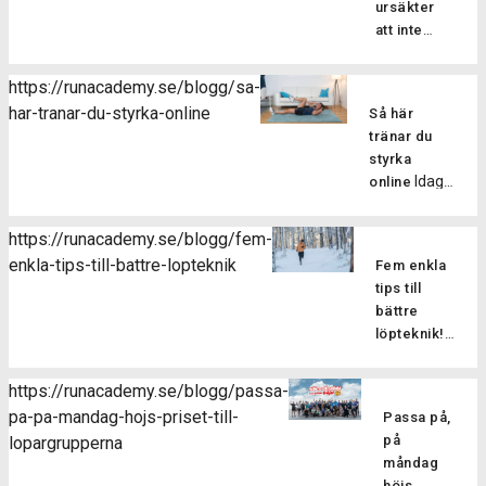
ursäkter
att inte
Vi
träna!
alla kan då
https://runacademy.se/blogg/sa-
och då
har-tranar-du-styrka-online
Så här
känna
tränar du
motstånd
styrka
till att
Idag
online
träna. Har
bjuder vi dig
du
på ett
dessutom
https://runacademy.se/blogg/fem-
styrkepass
inte fått
enkla-tips-till-battre-lopteknik
Fem enkla
för att du
löpträningen
tips till
ska
till en vana
bättre
upptäcka
ligger det
löpteknik!
hur lätt det
nära till
Vill du att
är att få till
hands att
det ska bli
bra
https://runacademy.se/blogg/passa-
hitta olika
lättare och
styrketräning
pa-pa-mandag-hojs-priset-till-
ursäkter till
Passa på,
roligare att
online! Det
att inte
på
lopargrupperna
springa? Då
är bara att
träna. Idag
måndag
kan det
trycka på
vill vi därför
höjs