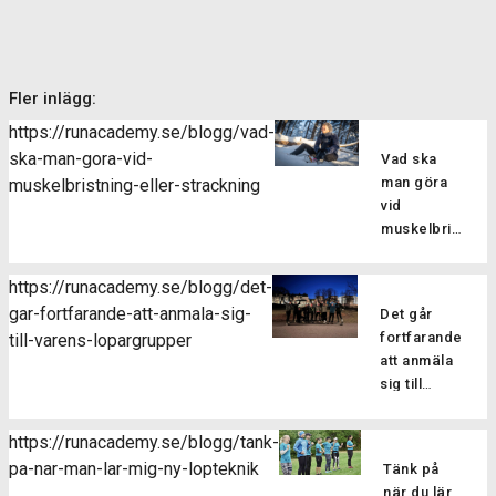
Fler inlägg:
https://runacademy.se/blogg/vad-
ska-man-gora-vid-
Vad ska
man göra
muskelbristning-eller-strackning
vid
muskelbristning
eller
sträckning?
https://runacademy.se/blogg/det-
Att drabbas
gar-fortfarande-att-anmala-sig-
Det går
av en skada
fortfarande
till-varens-lopargrupper
kan man
att anmäla
tyvärr aldrig
sig till
vara helt
vårens
vara säker
löpargrupper
på att
https://runacademy.se/blogg/tank-
Har du
slippa sig fri
pa-nar-man-lar-mig-ny-lopteknik
Tänk på
missat
från. En
när du lär