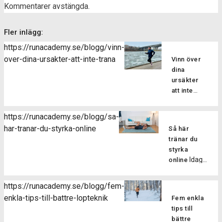
Kommentarer avstängda.
Fler inlägg:
https://runacademy.se/blogg/vinn-
over-dina-ursakter-att-inte-trana
Vinn över
dina
ursäkter
att inte
Vi
träna!
alla kan då
https://runacademy.se/blogg/sa-
och då
har-tranar-du-styrka-online
Så här
känna
tränar du
motstånd
styrka
till att
Idag
online
träna. Har
bjuder vi dig
du
på ett
dessutom
https://runacademy.se/blogg/fem-
styrkepass
inte fått
enkla-tips-till-battre-lopteknik
Fem enkla
för att du
löpträningen
tips till
ska
till en vana
bättre
upptäcka