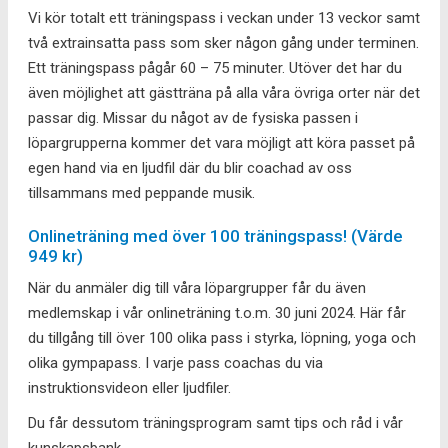
Vi kör totalt ett träningspass i veckan under 13 veckor samt
två extrainsatta pass som sker någon gång under terminen.
Ett träningspass pågår 60 – 75 minuter. Utöver det har du
även möjlighet att gästträna på alla våra övriga orter när det
passar dig. Missar du något av de fysiska passen i
löpargrupperna kommer det vara möjligt att köra passet på
egen hand via en ljudfil där du blir coachad av oss
tillsammans med peppande musik.
Onlineträning med över 100 träningspass! (Värde
949 kr)
När du anmäler dig till våra löpargrupper får du även
medlemskap i vår onlineträning t.o.m. 30 juni 2024. Här får
du tillgång till över 100 olika pass i styrka, löpning, yoga och
olika gympapass. I varje pass coachas du via
instruktionsvideon eller ljudfiler.
Du får dessutom träningsprogram samt tips och råd i vår
kunskapsbank.