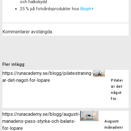
och halkskydd
25 % på fotvårdsprodukter hos
Bioph+
Kommentarer avstängda.
Fler inlägg:
https://runacademy.se/blogg/pilatestraning-
ar-det-nagot-for-lopare
Pilatesträ
är det
något
för
löpare?
Pilatesträ
https://runacademy.se/blogg/augusti-
är en
manadens-pass-styrka-och-balans-
Augusti
träningsf
månadens
for-lopare
som