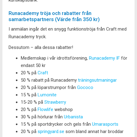
Runacademy tröja och rabatter från
samarbetspartners (Värde från 350 kr)
I anmälan ingår det en snygg funktionströja från Craft med
Runacademy tryck.
Dessutom – alla dessa rabatter!
Medlemskap i vår idrottsförening,
Runacademy IF
för
endast 50 kr
20 % på
Craft
50 % rabatt på Runacademy
träningsutmaningar
20 % på löparstrumpor från
Gococo
15 % på
Lumonite
15-20 % på
Strawberry
20 % på
Flowlife
webshop
30 % på hörlurar från
Urbanista
15 % på sportdrycker och gels från
Umarasports
20 % på
springyard.se
som bland annat har broddar