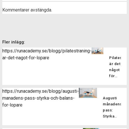
Kommentarer avstängda.
Fler inlägg:
https://runacademy.se/blogg/pilatestraning-
ar-det-nagot-for-lopare
Pilatesträ
är det
något
för
löpare?
Pilatesträ
https://runacademy.se/blogg/augusti-
är en
manadens-pass-styrka-och-balans-
Augusti
träningsf
månadens
for-lopare
som
pass:
fokuserar
Styrka
på att
och
stärka
balans