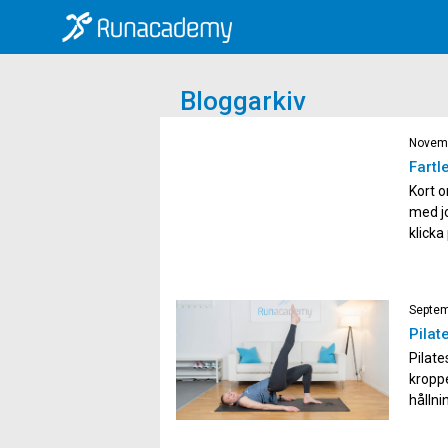
Bloggarkiv
Novemb
Fartl
Kort o
med jo
klicka
dynami
med mu
Septem
Pilat
Pilate
kroppe
hållni
fördel
ett tr