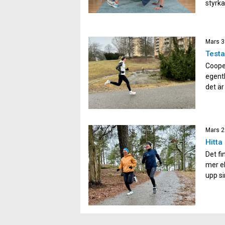
styrka
rad me
cirka 3
Mars 3
Testa
Coope
egentl
det är
sätta 
utveck
Mars 2
Hitta 
Det fi
mer el
upp si
långsi