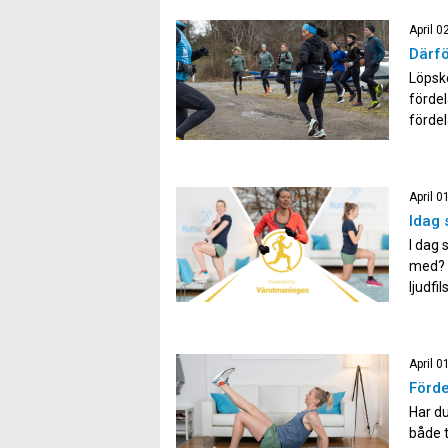
April 0
Därfö
Löpsko
fördel
fördel
löpsko
minska
muskle
April 0
Idag 
I dag 
med? H
ljudfi
osäker
komme
April 0
Förde
Har du
både t