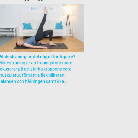
Pilatesträning är det något för löpare?
Pilatesträning är en träningsform som
fokuserar på att stärka kroppens core-
uskulatur, förbättra flexibiliteten,
balansen och hållningen samt öka...