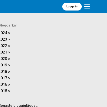
Logga in
Meny
Bloggarkiv:
2024 »
2023 »
2022 »
2021 »
2020 »
2019 »
2018 »
2017 »
2016 »
2015 »
Senaste blogginlägget: