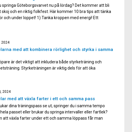
 springa Göteborgsvarvet nu på lördag? Det kommer att bli
t skoj och en riktig folkfest. Här kommer 10 bra tips att tänka
ör och under loppet! 1) Tanka kroppen med energi! Ett
raton är bra mycket längre än milen och kräver därför oxå
rgi. Se till […]
, 2024
larna med att kombinera rörlighet och styrka i samma
pare är det viktigt att inkludera både styrketräning och
hetsträning. Styrketräningen är viktig dels för att öka
ionen i träningen, vilket förebygger överbelastningsskador,
ls för att stärka musklerna så att du blir bättre på att motstå
trötthet och förbättra din löpekonomi. Löpning är ett
4, 2024
gt rörelsemönster som kan […]
lar med att växla farter i ett och samma pass
ukar dina träningspass se ut, springer du i samma tempo
hela passet eller brukar du springa intervaller eller fartlek?
 att växla farter under ett och samma löppass får man
fördelar, och det gäller för löpare på alla olika nivåer. Här ger
 några anledningar till […]