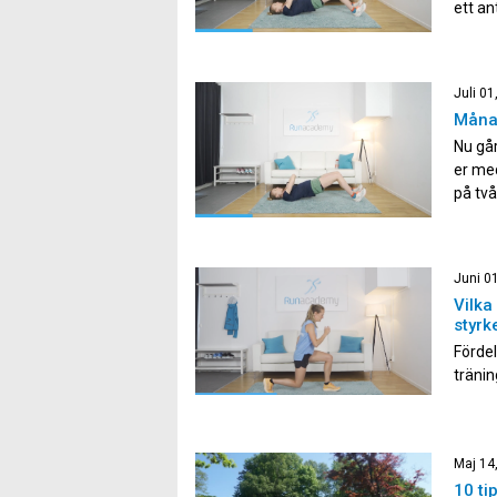
ett an
övning
då du
Juli 01
Måna
Nu går
er me
på två
och äv
består
Juni 0
Vilka
styrk
Fördel
tränin
några 
Minska
styrke
Maj 14
[…]
10 ti