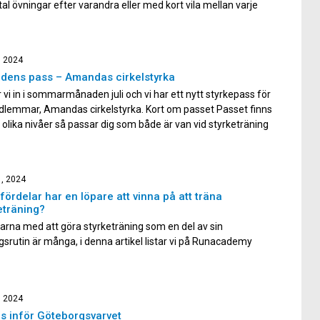
tal övningar efter varandra eller med kort vila mellan varje
. Fördelen med detta upplägg är att det ger effektiv träning
 kan kombinera överkroppsövningar […]
, 2024
dens pass – Amandas cirkelstyrka
 vi in i sommarmånaden juli och vi har ett nytt styrkepass för
dlemmar, Amandas cirkelstyrka. Kort om passet Passet finns
 olika nivåer så passar dig som både är van vid styrketräning
en för dig som inte tränar styrka särskilt regelbundet. Passet
 av 6-9 […]
1, 2024
 fördelar har en löpare att vinna på att träna
eträning?
arna med att göra styrketräning som en del av sin
gsrutin är många, i denna artikel listar vi på Runacademy
av anledningarna till att du som löpare ska styrketräna!
r risken för överbelastningsskador Med hjälp av
träning stärker vi upp muskler och senor så att de får en ökad
, 2024
ps inför Göteborgsvarvet