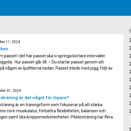
er 11, 2024
eken
m passet I det här passet ska vi springa kortare intervaller
ggvila. Hur passet går till: – Du startar passet genom att
 på någon av ljudfilerna nedan. Passet inleds med jogg, följt av
sk rörlighet, löpskolning och koordinationslopp. Till ljudfilen
sik Tid på ljudfilen: 50 […]
ber 01, 2024
esträning är det något för löpare?
sträning är en träningsform som fokuserar på att stärka
ns core-muskulatur, förbättra flexibiliteten, balansen och
ngen samt öka kroppsmedvetenheten. Pilatesträning har flera
ar för dig som löpare och det finns också möjlighet att testa
äningspass anpassat för oss som springer. Förbättrad