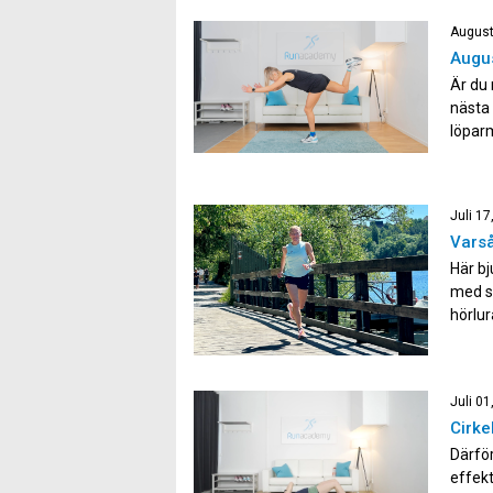
bålsty
August
Augus
Är du 
nästa 
löparm
vår i
övning
Juli 17
Varså
Här bj
med st
hörlur
tar ti
Juli 01
Cirke
Därför
effekt