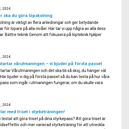
2, 2024
r ska du göra löpskolning
lning är viktigt av flera anledningar och ger betydande
ar för löpare på alla nivåer. Här tar vi upp några av alla dess
ar. Bättre teknik Genom att fokusera på löpteknik hjälper
lningsövningar dig att utveckla ett effektivt löpsteg, vilket
r risken för skador och förbättrar löpeffektiviteten. Stärker
r och […]
1, 2024
startar vårutmaningen – vi bjuder på första passet
startar Vårutmaningen och det ska bli så skoj, du hänger väl
är bjuder vi dig på första passet så du kan testa på hur våra
lspass som ingår i utmaningen fungerar, om du skulle vara
 på att hänga på. Hur går utmaningen till? I vårutmaningen
r […]
1, 2024
lar med triset i styrketräningen!
 testat att göra triset på dina styrkepass? Att göra triset är
idseffettiv och mer varierad styrketräning för att utveckla