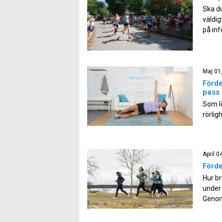
Ska du
väldig
på inf
halvma
mer ene
Maj 01
Förde
pass
Som lö
rörlig
variat
och de
muskel
April 0
ensidi
Förde
Hur br
under 
Genom
många 
vi dig