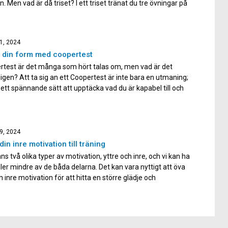
n. Men vad är då triset? I ett triset tränat du tre övningar på
d kort eller ingen vila mellan varje övning. Oftast gör man
 […]
1, 2024
 din form med coopertest
rtest är det många som hört talas om, men vad är det
igen? Att ta sig an ett Coopertest är inte bara en utmaning;
 ett spännande sätt att upptäcka vad du är kapabel till och
ny fart på din träning! Ett coopertest är ett konditionstest som
lades […]
9, 2024
din inre motivation till träning
nns två olika typer av motivation, yttre och inre, och vi kan ha
ler mindre av de båda delarna. Det kan vara nyttigt att öva
n inre motivation för att hitta en större glädje och
ktighet i sin löpträning. Tecken på att du drivs mest av den […]