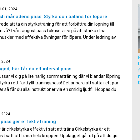
rka och hållning Pilates fokuserar på att stärka […]
i 01, 2024
ti månadens pass: Styrka och balans för löpare
redo att ta din styrketräning för att förbättra din löpning till
nivå? I vårt augustipass fokuserar vi på att stärka dina
uskler med effektiva övningar för löpare. Under ledning av
nstruktör, Hanna Korhonen, kommer du att arbeta med
ar som förbättrar din balans, styrka och muskelaktivering […]
, 2024
god, här får du ett intervallpass
ussar vi dig på lite härlig sommarträning där vi blandar löpning
m
yrka i ett fartfyllt träningspass! Det är bara att sätta i ett par
ar så får du alla instruktioner via en smidig ljudfil. Hoppas du
llfället i akt och testar på ett intervallpass med oss. Gillade […]
, 2024
lpass ger effektiv träning
 är cirkelstyrka effektivt sätt att träna Cirkelstyrka är ett
ivt sätt att träna hela kroppen. Upplägget går ut på att du gör