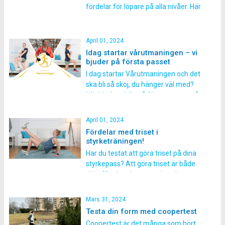
fördelar för löpare på alla nivåer. Här
tar vi upp några av alla dess fördelar.
Bättre teknik Genom att fokusera på
löpteknik hjälper
April 01, 2024
löpskolningsövningar dig att utveckla
Idag startar vårutmaningen – vi
ett effektivt löpsteg, vilket minskar
bjuder på första passet
risken för skador och förbättrar
I dag startar Vårutmaningen och det
löpeffektiviteten. Stärker muskler
ska bli så skoj, du hänger väl med?
och […]
Här bjuder vi dig på första passet så
du kan testa på hur våra ljudfilspass
som ingår i utmaningen fungerar, om
April 01, 2024
du skulle vara osäker på att hänga på.
Fördelar med triset i
Hur går utmaningen till? I
styrketräningen!
vårutmaningen kommer […]
Har du testat att göra triset på dina
styrkepass? Att göra triset är både
tidseffettiv och mer varierad
styrketräning för att utveckla styrkan.
Men vad är då triset? I ett triset tränat
Mars 31, 2024
du tre övningar på rad med kort eller
Testa din form med coopertest
ingen vila mellan varje övning. Oftast
Coopertest är det många som hört