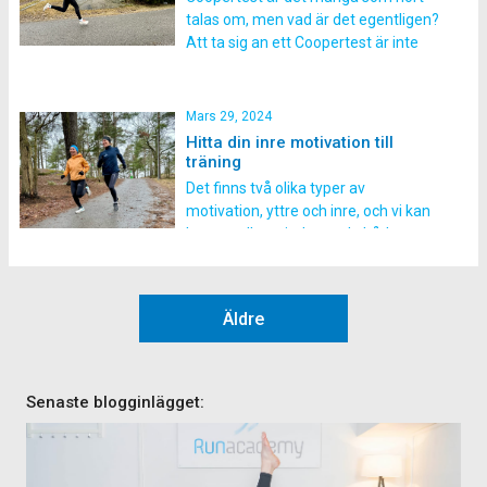
gör man cirka 3 […]
talas om, men vad är det egentligen?
Att ta sig an ett Coopertest är inte
bara en utmaning; det är ett
spännande sätt att upptäcka vad du
är kapabel till och sätta ny fart på din
Mars 29, 2024
träning! Ett coopertest är ett
Hitta din inre motivation till
konditionstest som utvecklades […]
träning
Det finns två olika typer av
motivation, yttre och inre, och vi kan
ha mer eller mindre av de båda
delarna. Det kan vara nyttigt att öva
upp sin inre motivation för att hitta en
större glädje och långsiktighet i sin
Äldre
löpträning. Tecken på att du drivs
mest av den […]
Senaste blogginlägget: