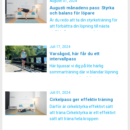
Augusti 01, 2024
Pilatesträning har flera fördelar för
Augusti månadens pass: Styrka
dig som löpare och det finns också
och balans för löpare
möjlighet att testa ett träningspass
Är du redo att ta din styrketräning för
anpassat för oss som springer.
att förbättra din löpning till nästa
Förbättrad bålstyrka och hållning
nivå? I vårt augustipass fokuserar vi
Pilates fokuserar på att stärka […]
på att stärka dina löparmuskler med
effektiva övningar för löpare. Under
Juli 17, 2024
ledning av vår instruktör, Hanna
Varsågod, här får du ett
Korhonen, kommer du att arbeta med
intervallpass
övningar som förbättrar din balans,
Här bjussar vi dig på lite härlig
styrka och muskelaktivering […]
sommarträning där vi blandar löpning
med styrka i ett fartfyllt träningspass!
Det är bara att sätta i ett par hörlurar
så får du alla instruktioner via en
Juli 01, 2024
smidig ljudfil. Hoppas du tar tillfället i
Cirkelpass ger effektiv träning
akt och testar på ett intervallpass
Därför är cirkelstyrka effektivt sätt
med oss. Gillade […]
att träna Cirkelstyrka är ett effektivt
sätt att träna hela kroppen.
Upplägget går ut på att du gör ett