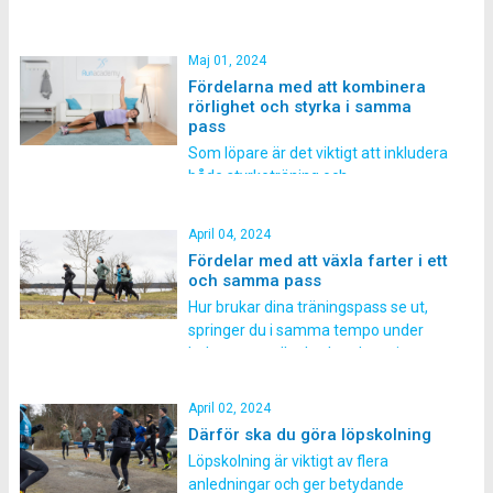
kommer 10 bra tips att tänka på inför
och under loppet! 1) Tanka kroppen
med energi! Ett halvmaraton är bra
Maj 01, 2024
mycket längre än milen och kräver
Fördelarna med att kombinera
därför oxå mer energi. Se till […]
rörlighet och styrka i samma
pass
Som löpare är det viktigt att inkludera
både styrketräning och
rörlighetsträning. Styrketräningen är
viktig dels för att öka variationen i
April 04, 2024
träningen, vilket förebygger
Fördelar med att växla farter i ett
överbelastningsskador, och dels för
och samma pass
att stärka musklerna så att du blir
Hur brukar dina träningspass se ut,
bättre på att motstå muskeltrötthet
springer du i samma tempo under
och förbättra din löpekonomi.
hela passet eller brukar du springa
Löpning är ett ensidigt
intervaller eller fartlek? Genom att
rörelsemönster som kan […]
växla farter under ett och samma
April 02, 2024
löppass får man många fördelar, och
Därför ska du göra löpskolning
det gäller för löpare på alla olika
Löpskolning är viktigt av flera
nivåer. Här ger vi dig några
anledningar och ger betydande
anledningar till […]