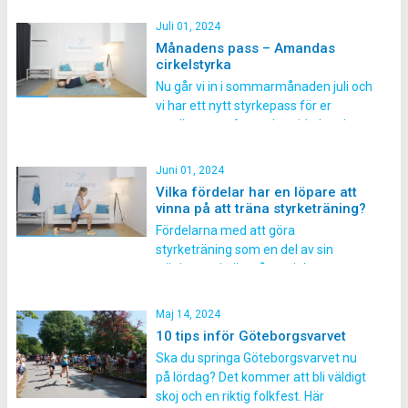
antal övningar efter varandra eller
med kort vila mellan varje övning.
Juli 01, 2024
Fördelen med detta upplägg är att
Månadens pass – Amandas
det ger effektiv träning då du kan
cirkelstyrka
kombinera överkroppsövningar […]
Nu går vi in i sommarmånaden juli och
vi har ett nytt styrkepass för er
medlemmar, Amandas cirkelstyrka.
Kort om passet Passet finns på två
olika nivåer så passar dig som både
Juni 01, 2024
är van vid styrketräning och även för
Vilka fördelar har en löpare att
dig som inte tränar styrka särskilt
vinna på att träna styrketräning?
regelbundet. Passet består av 6-9 […]
Fördelarna med att göra
styrketräning som en del av sin
träningsrutin är många, i denna
artikel listar vi på Runacademy några
av anledningarna till att du som
Maj 14, 2024
löpare ska styrketräna! Minskar risken
10 tips inför Göteborgsvarvet
för överbelastningsskador Med hjälp
Ska du springa Göteborgsvarvet nu
av styrketräning stärker vi upp
på lördag? Det kommer att bli väldigt
muskler och senor så att de får en
skoj och en riktig folkfest. Här
ökad […]