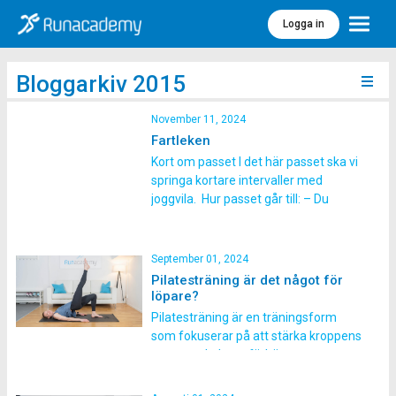
Logga in
Meny
Bloggarkiv 2015
November 11, 2024
Fartleken
Kort om passet I det här passet ska vi
springa kortare intervaller med
joggvila. Hur passet går till: – Du
startar passet genom att klicka på
någon av ljudfilerna nedan. Passet
inleds med jogg, följt av dynamisk
September 01, 2024
rörlighet, löpskolning och
Pilatesträning är det något för
koordinationslopp. Till ljudfilen med
löpare?
musik Tid på ljudfilen: 50 […]
Pilatesträning är en träningsform
som fokuserar på att stärka kroppens
core-muskulatur, förbättra
flexibiliteten, balansen och hållningen
samt öka kroppsmedvetenheten.