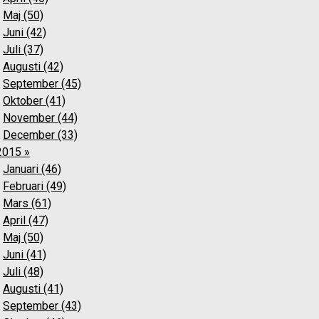
Maj (50)
Juni (42)
Juli (37)
Augusti (42)
September (45)
Oktober (41)
November (44)
December (33)
2015 »
Januari (46)
Februari (49)
Mars (61)
April (47)
Maj (50)
Juni (41)
Juli (48)
Augusti (41)
September (43)