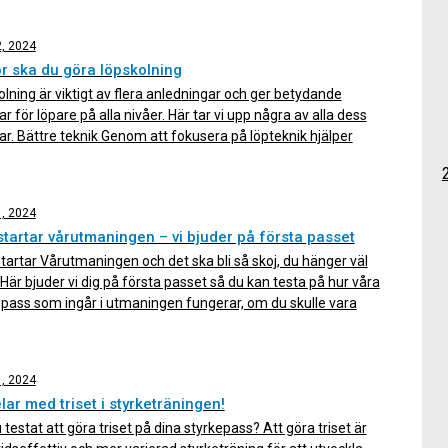
 några anledningar till […]
2, 2024
r ska du göra löpskolning
lning är viktigt av flera anledningar och ger betydande
ar för löpare på alla nivåer. Här tar vi upp några av alla dess
ar. Bättre teknik Genom att fokusera på löpteknik hjälper
lningsövningar dig att utveckla ett effektivt löpsteg, vilket
r risken för skador och förbättrar löpeffektiviteten. Stärker
r och […]
1, 2024
startar vårutmaningen – vi bjuder på första passet
startar Vårutmaningen och det ska bli så skoj, du hänger väl
är bjuder vi dig på första passet så du kan testa på hur våra
lspass som ingår i utmaningen fungerar, om du skulle vara
 på att hänga på. Hur går utmaningen till? I vårutmaningen
r […]
1, 2024
lar med triset i styrketräningen!
 testat att göra triset på dina styrkepass? Att göra triset är