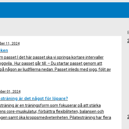
er 11, 2024
eken
m passet I det här passet ska vi springa kortare intervaller
ggvila. Hur passet går till: – Du startar passet genom att
 på någon av ljudfilerna nedan. Passet inleds med jogg, följt av
sk rörlighet, löpskolning och koordinationslopp. Till ljudfilen
sik Tid på ljudfilen: 50 […]
ber 01, 2024
esträning är det något för löpare?
sträning är en träningsform som fokuserar på att stärka
ns core-muskulatur, förbättra flexibiliteten, balansen och
ngen samt öka kroppsmedvetenheten. Pilatesträning har flera
ar för dig som löpare och det finns också möjlighet att testa