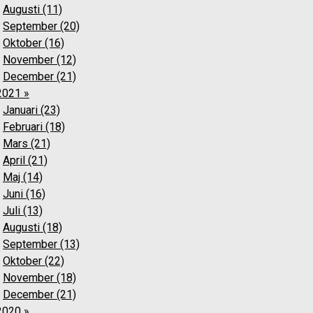
Augusti (11)
September (20)
Oktober (16)
November (12)
December (21)
2021 »
Januari (23)
Februari (18)
Mars (21)
April (21)
Maj (14)
Juni (16)
Juli (13)
Augusti (18)
September (13)
Oktober (22)
November (18)
December (21)
2020 »