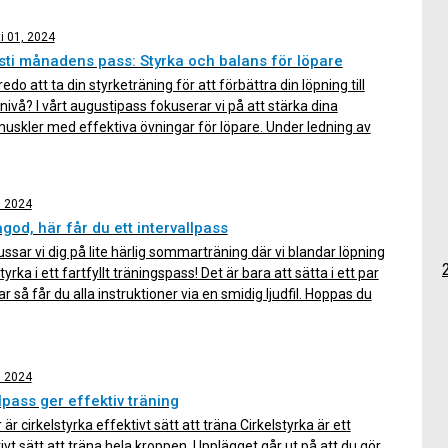
äningspass anpassat för oss som springer. Förbättrad
rka och hållning Pilates fokuserar på att stärka […]
i 01, 2024
ti månadens pass: Styrka och balans för löpare
redo att ta din styrketräning för att förbättra din löpning till
nivå? I vårt augustipass fokuserar vi på att stärka dina
uskler med effektiva övningar för löpare. Under ledning av
nstruktör, Hanna Korhonen, kommer du att arbeta med
ar som förbättrar din balans, styrka och muskelaktivering […]
, 2024
god, här får du ett intervallpass
ussar vi dig på lite härlig sommarträning där vi blandar löpning
yrka i ett fartfyllt träningspass! Det är bara att sätta i ett par
ar så får du alla instruktioner via en smidig ljudfil. Hoppas du
llfället i akt och testar på ett intervallpass med oss. Gillade […]
, 2024
lpass ger effektiv träning
 är cirkelstyrka effektivt sätt att träna Cirkelstyrka är ett
ivt sätt att träna hela kroppen. Upplägget går ut på att du gör