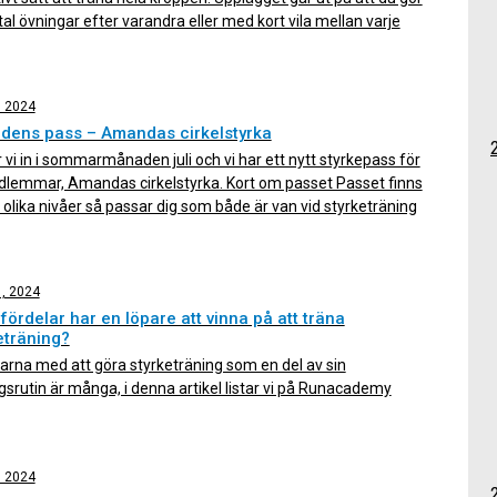
tal övningar efter varandra eller med kort vila mellan varje
. Fördelen med detta upplägg är att det ger effektiv träning
 kan kombinera överkroppsövningar […]
, 2024
dens pass – Amandas cirkelstyrka
 vi in i sommarmånaden juli och vi har ett nytt styrkepass för
dlemmar, Amandas cirkelstyrka. Kort om passet Passet finns
 olika nivåer så passar dig som både är van vid styrketräning
en för dig som inte tränar styrka särskilt regelbundet. Passet
 av 6-9 […]
1, 2024
 fördelar har en löpare att vinna på att träna
eträning?
arna med att göra styrketräning som en del av sin
gsrutin är många, i denna artikel listar vi på Runacademy
av anledningarna till att du som löpare ska styrketräna!
r risken för överbelastningsskador Med hjälp av
träning stärker vi upp muskler och senor så att de får en ökad
, 2024