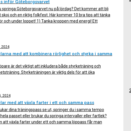
ps inför Göteborgsvarvet
 springa Göteborgsvarvet nu på lördag? Det kommer att bli
t skoj och en riktig folkfest. Här kommer 10 bra tips att tänka
ör och under loppet! 1) Tanka kroppen med energi! Ett
raton är bra mycket längre än milen och kräver därför oxå
rgi. Se till […]
, 2024
larna med att kombinera rörlighet och styrka i samma
pare är det viktigt att inkludera både styrketräning och
hetsträning. Styrketräningen är viktig dels för att öka
ionen i träningen, vilket förebygger överbelastningsskador,
ls för att stärka musklerna så att du blir bättre på att motstå
trötthet och förbättra din löpekonomi. Löpning är ett
4, 2024
gt rörelsemönster som kan […]
lar med att växla farter i ett och samma pass
ukar dina träningspass se ut, springer du i samma tempo
hela passet eller brukar du springa intervaller eller fartlek?
 att växla farter under ett och samma löppass får man
fördelar, och det gäller för löpare på alla olika nivåer. Här ger