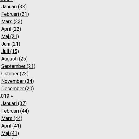
Januari (33)
Februari (21)
Mars (33)
April (22)
Maj (21)
Juni (21)
Juli (15)
Augusti (25)
September (21)
Oktober (23)
November (34)
December (20)
2019 »
Januari (37)
Februari (44)
Mars (44)
April (41)
Maj (41)