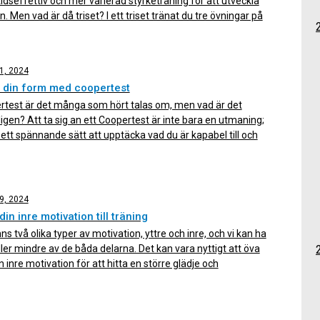
idseffettiv och mer varierad styrketräning för att utveckla
n. Men vad är då triset? I ett triset tränat du tre övningar på
d kort eller ingen vila mellan varje övning. Oftast gör man
 […]
1, 2024
 din form med coopertest
rtest är det många som hört talas om, men vad är det
igen? Att ta sig an ett Coopertest är inte bara en utmaning;
 ett spännande sätt att upptäcka vad du är kapabel till och
ny fart på din träning! Ett coopertest är ett konditionstest som
lades […]
9, 2024
din inre motivation till träning
nns två olika typer av motivation, yttre och inre, och vi kan ha
ler mindre av de båda delarna. Det kan vara nyttigt att öva
n inre motivation för att hitta en större glädje och
ktighet i sin löpträning. Tecken på att du drivs mest av den […]