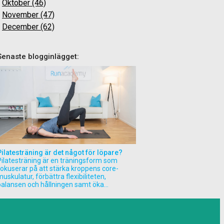
Oktober (46)
November (47)
December (62)
Senaste blogginlägget:
Pilatesträning är det något för löpare?
Pilatesträning är en träningsform som
fokuserar på att stärka kroppens core-
uskulatur, förbättra flexibiliteten,
balansen och hållningen samt öka...