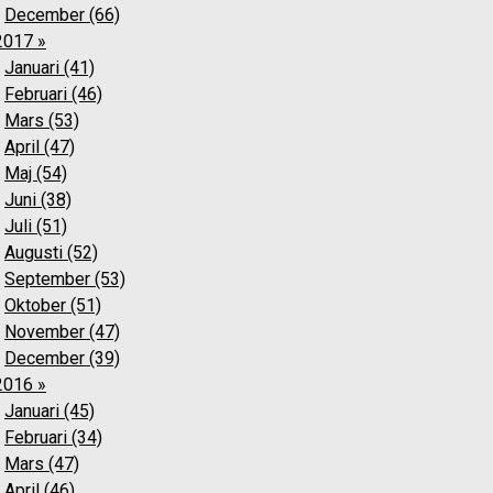
December (66)
2017 »
Januari (41)
Februari (46)
Mars (53)
April (47)
Maj (54)
Juni (38)
Juli (51)
Augusti (52)
September (53)
Oktober (51)
November (47)
December (39)
2016 »
Januari (45)
Februari (34)
Mars (47)
April (46)