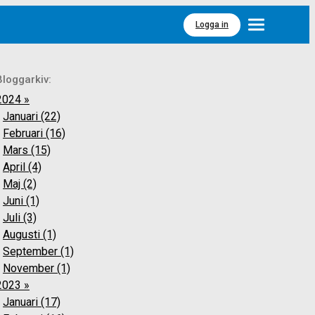
Logga in
Meny
Bloggarkiv:
2024 »
Januari (22)
Februari (16)
Mars (15)
April (4)
Maj (2)
Juni (1)
Juli (3)
Augusti (1)
September (1)
November (1)
2023 »
Januari (17)