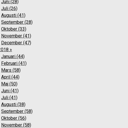
Juni (28)
Juli (26)
Augusti (41)
September (28)
Oktober (33)
November (41)
December (47)
2018 »
Januari (44)
Februari (41)
Mars (58)
April (44)
Maj (50)
Juni (41)
Juli (41)
Augusti (38)
September (58)
Oktober (56)
November (58)