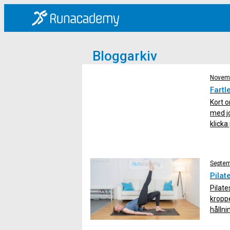
Bloggarkiv
Novemb
Fartl
Kort o
med jo
klicka
dynami
med mu
Septem
Pilat
Pilate
kroppe
hållni
fördel