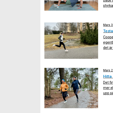
både t
styrka
rad me
cirka 3
Mars 3
Testa
Coope
egentl
det är
sätta 
utveck
Mars 2
Hitta 
Det fi
mer el
upp si
långsi