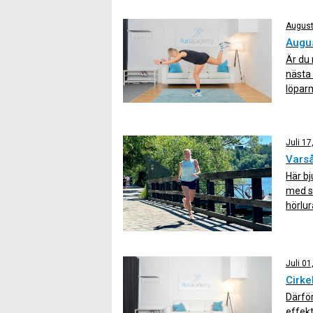
ett tr
bålsty
August
Augus
Är du 
nästa 
löparm
vår i
övning
Juli 17
Varså
Här bj
med st
hörlur
tar ti
Juli 01
Cirke
Därför
effekt