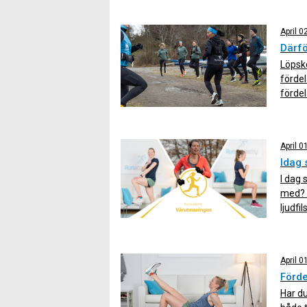
vi dig
April 0
Därfö
Löpsko
fördel
fördel
löpsko
minska
muskle
April 0
Idag 
I dag 
med? H
ljudfi
osäker
komme
April 0
Förde
Har du