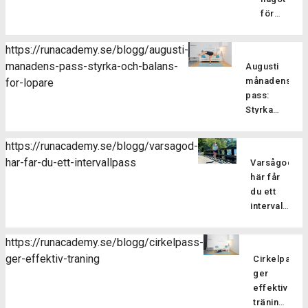
för
löpare?
Pilatesträ
https://runacademy.se/blogg/augusti-
är en
manadens-pass-styrka-och-balans-
Augusti
träningsf
månadens
for-lopare
som
pass:
fokuserar
Styrka
på att
och
stärka
balans
kroppens
https://runacademy.se/blogg/varsagod-
för
core-
har-far-du-ett-intervallpass
Varsågod,
Är
löpare
muskulatur
här får
du redo
förbättra
du ett
att ta din
flexibilitet
intervallpass
styrketräning
balansen
Här
för att
och
bjussar
förbättra
https://runacademy.se/blogg/cirkelpass-
hållningen
vi dig på
din
ger-effektiv-traning
samt
Cirkelpass
lite
löpning till
öka
ger
härlig
nästa
kroppsmed
effektiv
sommarträni
nivå? I
Pilatesträ
träning
där vi