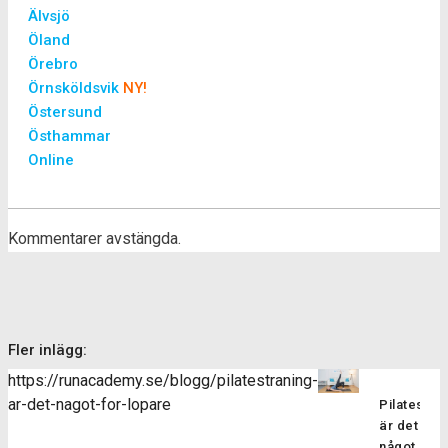
Älvsjö
Öland
Örebro
Örnsköldsvik
NY!
Östersund
Östhammar
Online
Kommentarer avstängda.
Fler inlägg:
https://runacademy.se/blogg/pilatestraning-
ar-det-nagot-for-lopare
Pilatesträ
är det
något