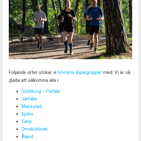
Följande orter utökar vi
höstens löpargrupper
med. Vi är så
glada att välkomna alla i:
Göteborg – Partille
Järfälla
Mariestad
Sjöbo
Tierp
Örnsköldsvik
Åland