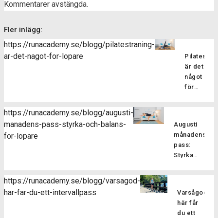
Kommentarer avstängda.
Fler inlägg:
https://runacademy.se/blogg/pilatestraning-
ar-det-nagot-for-lopare
Pilatesträ
är det
något
för
löpare?
Pilatesträ
https://runacademy.se/blogg/augusti-
är en
manadens-pass-styrka-och-balans-
Augusti
träningsf
månadens
for-lopare
som
pass:
fokuserar
Styrka
på att
och
stärka
balans
kroppens
https://runacademy.se/blogg/varsagod-
för
core-
har-far-du-ett-intervallpass
Varsågod,
Är
löpare
muskulatur
här får
du redo
förbättra
du ett
att ta din