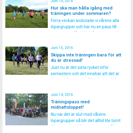
Juni 15, 2016
sedan, men det mesta har kantats […]
Hur ska man hålla igång med
träningen under sommaren?
Förra veckan avslutade vi vårens alla
löpargrupper och har nu en paus till
september då vi kör igång igen med
höstens grupper. Det kan kännas
långt att nu få lov att träna hela
Juni 15, 2016
sommaren på egen hand, men här
Skippa inte träningen bara för att
kommer några tips på hur du klarar
du är stressad!
av det. Genom att hålla igång […]
Just nu är det sista rycket inför
semestern och det innebär att det är
lätt att bli stressad. Ofta är det väldigt
mycket som ska hinnas göra så att
man verkligen ska hinna njuta av
Juni 14, 2016
ledigheten. Samtidigt är det
Träningspass med
skolavslutningar,
midnattsloppet!
studentmottagningar och mycket
Nu när det är slut med vårens
annat som händer vid sidan av. Hur
löpargrupper så blir det alltid lite tomt
[…]
för oss ledare. Vi är ju vana att hålla