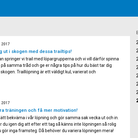
, 2017
g ut i skogen med dessa trailtips!
an springer vi trail med löpargrupperna och vi vill därför spinna
 på samma tråd och ge er några tips på hur du bäst tar dig
 skogen. Traillöpning är ett väldigt kul, varierat och
nde sätt att få in naturlig styrketräning, intervallträning och
nik. Vi hoppas att […]
, 2017
ra träningen och få mer motivation!
r lätt bekväma i vår löpning och gör samma sak vecka ut och in.
 du igen dig att efter ett tag så känns inte löpningen så rolig
 gör inga framsteg. Då behöver du variera löpningen mera!
t variera träningen är lättare sagt än gjort. Här ger vi er […]