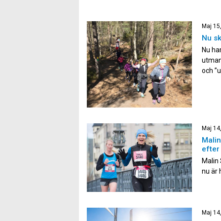
Maj 15
Nu sk
Nu har
utmana
och ”u
utmana
att be
Maj 14
Mali
efter 
Malin 
nu är 
året.
hela 2
efter 
Maj 14