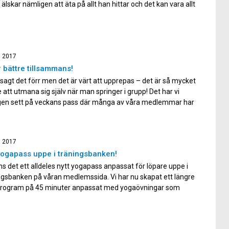
älskar nämligen att äta på allt han hittar och det kan vara allt
apper, påsar, kartonger till cigarettfimpar och till och med
da tamponger! Jag […]
, 2017
ir bättre tillsammans!
 sagt det förr men det är värt att upprepas – det är så mycket
e att utmana sig själv när man springer i grupp! Det har vi
igen sett på veckans pass där många av våra medlemmar har
tt de inte hade klarat av passet på egen […]
, 2017
yogapass uppe i träningsbanken!
ns det ett alldeles nytt yogapass anpassat för löpare uppe i
ngsbanken på våran medlemssida. Vi har nu skapat ett längre
rogram på 45 minuter anpassat med yogaövningar som
r dig bli en bättre löpare. Yoga är perfekt att kombinera med
ning. I vårat nya pass börjar vi […]