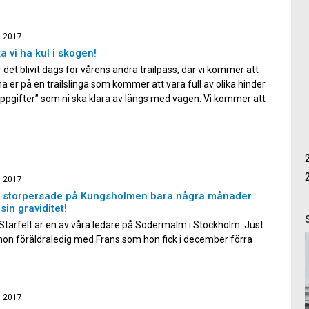
, 2017
a vi ha kul i skogen!
 det blivit dags för vårens andra trailpass, där vi kommer att
 er på en trailslinga som kommer att vara full av olika hinder
ppgifter” som ni ska klara av längs med vägen. Vi kommer att
 era färdigheter att springa effektivt på stigar och lära er
mästra […]
, 2017
n storpersade på Kungsholmen bara några månader
sin graviditet!
Starfelt är en av våra ledare på Södermalm i Stockholm. Just
hon föräldraledig med Frans som hon fick i december förra
 Igår lyckades hon ändå storpersa på Kungsholmen Runt med
 minuter. Hur är detta ens möjligt endast några månader
hon fick sitt första […]
, 2017