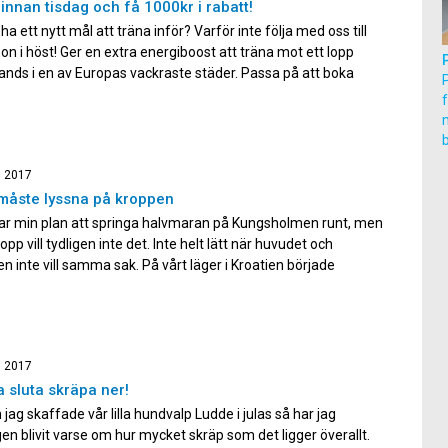
innan tisdag och få 1000kr i rabatt!
u ha ett nytt mål att träna inför? Varför inte följa med oss till
on i höst! Ger en extra energiboost att träna mot ett lopp
nds i en av Europas vackraste städer. Passa på att boka
tisdag, då får du hela 1000kr i rabatt på resan! Du […]
m
, 2017
måste lyssna på kroppen
var min plan att springa halvmaran på Kungsholmen runt, men
opp vill tydligen inte det. Inte helt lätt när huvudet och
n inte vill samma sak. På vårt läger i Kroatien började
n äntligen svara på träningen. Har haft en tung vinter med
förkylningen, men äntligen börjar […]
, 2017
a sluta skräpa ner!
jag skaffade vår lilla hundvalp Ludde i julas så har jag
gen blivit varse om hur mycket skräp som det ligger överallt.