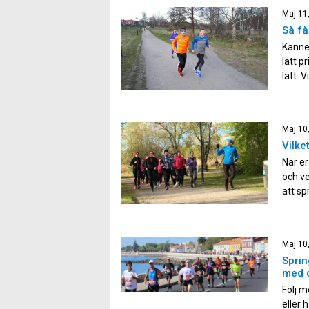
Maj 11
Så få
Känner
lätt pr
lätt. 
tränin
[…]
Maj 10
Vilke
När er
och ve
att sp
efters
farter
Maj 10
Sprin
med 
Följ m
eller 