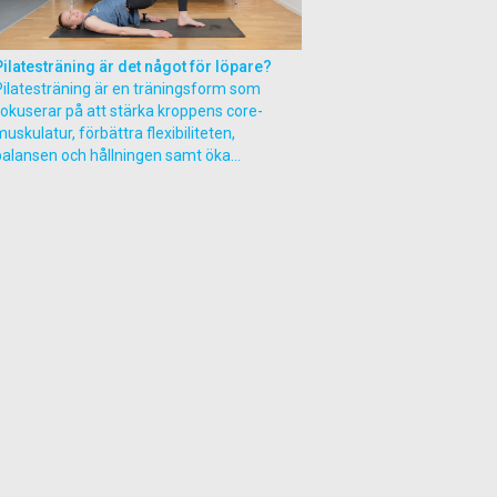
Pilatesträning är det något för löpare?
Pilatesträning är en träningsform som
fokuserar på att stärka kroppens core-
uskulatur, förbättra flexibiliteten,
balansen och hållningen samt öka...