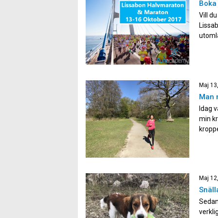
Boka 
Vill d
Lissab
utomla
innan 
Maj 13
Man 
Idag 
min kr
kroppe
kroppe
massa 
Maj 12
Snäll
Sedan 
verkli