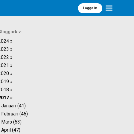
Logga in
Meny
Bloggarkiv:
2024 »
2023 »
2022 »
2021 »
2020 »
2019 »
2018 »
2017 »
Januari (41)
Februari (46)
Mars (53)
April (47)