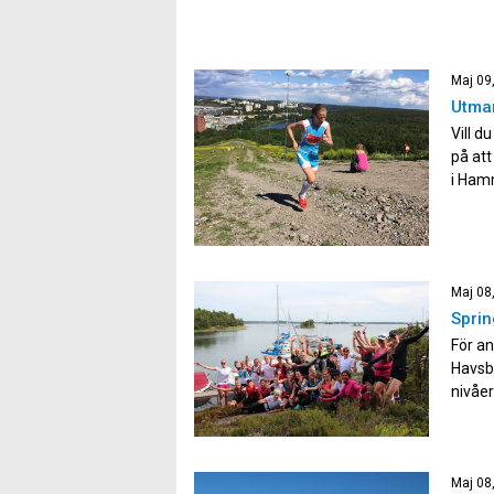
båda 
är en 
andra 
Maj 09
Utman
Vill d
på at
i Ham
är ege
Hamma
Maj 08
Sprin
För an
Havsba
nivåer
och ut
smidig
Maj 08