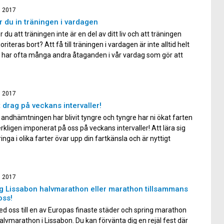
, 2017
r du in träningen i vardagen
 du att träningen inte är en del av ditt liv och att träningen
ioriteras bort? Att få till träningen i vardagen är inte alltid helt
Vi har ofta många andra åtaganden i vår vardag som gör att
gen prioriteras bort. Du som är anmäld till midnattsloppet vill
, 2017
t drag på veckans intervaller!
 andhämtningen har blivit tyngre och tyngre har ni ökat farten
rkligen imponerat på oss på veckans intervaller! Att lära sig
ringa i olika farter övar upp din fartkänsla och är nyttigt
om du lär känna din kropp och hur den reagerar på olika
. Även fast […]
, 2017
g Lissabon halvmarathon eller marathon tillsammans
oss!
ed oss till en av Europas finaste städer och spring marathon
halvmarathon i Lissabon. Du kan förvänta dig en rejäl fest där