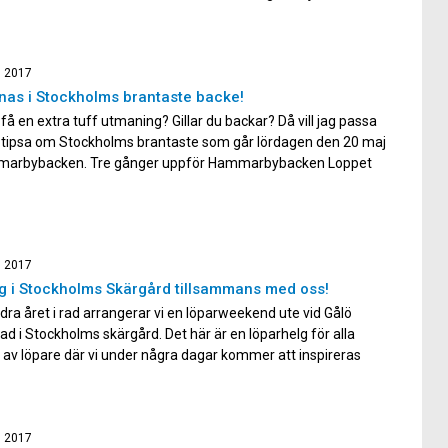
loppen är en del av den populära Rock´n Roll marathon som
serie som springs runt om i hela världen. Det kommer med
[…]
, 2017
as i Stockholms brantaste backe!
u få en extra tuff utmaning? Gillar du backar? Då vill jag passa
t tipsa om Stockholms brantaste som går lördagen den 20 maj
marbybacken. Tre gånger uppför Hammarbybacken Loppet
ntligen på bara 3 kilometer. Men du ska då besegra
rbybacken hela 3 gånger. Det kommer […]
, 2017
g i Stockholms Skärgård tillsammans med oss!
dra året i rad arrangerar vi en löparweekend ute vid Gålö
d i Stockholms skärgård. Det här är en löparhelg för alla
 av löpare där vi under några dagar kommer att inspireras
vecklas som löpare. Passa på att följa med du också! Gålö är
t att ta […]
, 2017