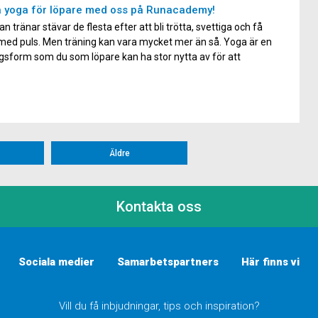
 yoga för löpare med oss på Runacademy!
n tränar stävar de flesta efter att bli trötta, svettiga och få
 med puls. Men träning kan vara mycket mer än så. Yoga är en
gsform som du som löpare kan ha stor nytta av för att
tra din rörlighet, styrka och göra dig mentalt starkare. Vi på
Äldre
Kontakta oss
Sociala medier
Samarbetspartners
Här finns vi
Vill du få inbjudningar, tips och inspiration?