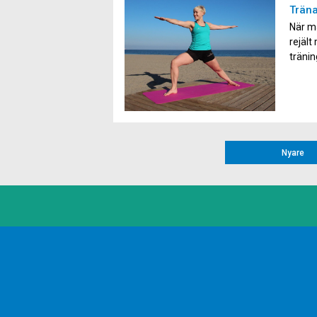
Träna
När ma
rejält
tränin
förbät
[…]
Nyare