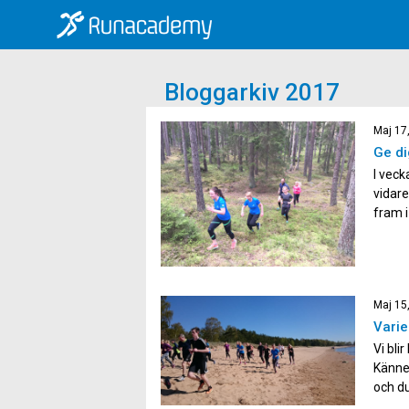
Bloggarkiv 2017
Maj 17
Ge di
I veck
vidare
fram i
utmana
löptek
Maj 15
Varie
Vi bli
Känner
och du
Men at