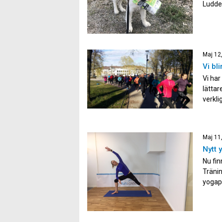
Ludde 
från p
använ
Maj 12
Vi bl
Vi har
lättar
verkl
sagt a
Maj 11
Nytt 
Nu fin
Träni
yogap
hjälpe
löpträ