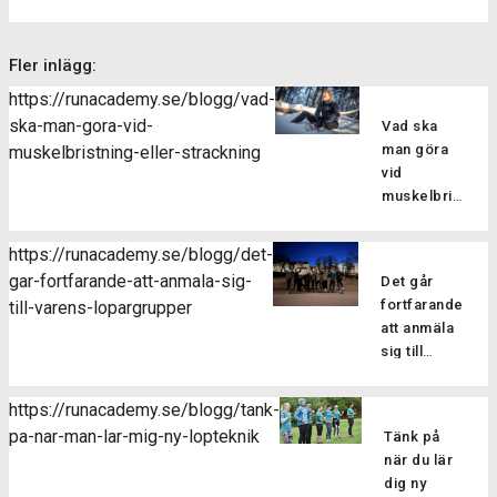
Fler inlägg:
https://runacademy.se/blogg/vad-
ska-man-gora-vid-
Vad ska
man göra
muskelbristning-eller-strackning
vid
muskelbristning
eller
sträckning?
https://runacademy.se/blogg/det-
Att drabbas
gar-fortfarande-att-anmala-sig-
Det går
av en skada
fortfarande
till-varens-lopargrupper
kan man
att anmäla
tyvärr aldrig
sig till
vara helt
vårens
vara säker
löpargrupper
på att
https://runacademy.se/blogg/tank-
Har du
slippa sig fri
pa-nar-man-lar-mig-ny-lopteknik
Tänk på
missat
från. En
när du lär
terminens
relativt
dig ny
första pass