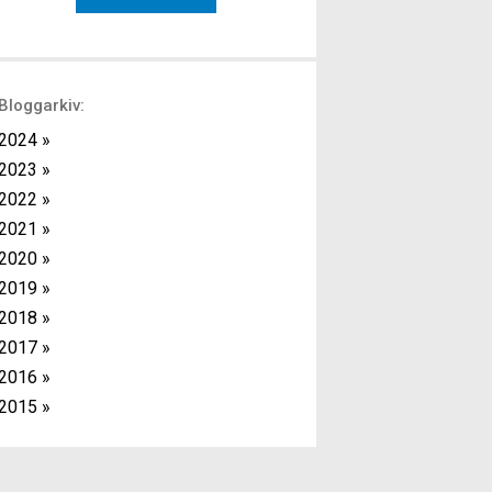
med kort vila mellan varje övning. Fördelen
med detta upplägg är att det ger effektiv
träning då du kan kombinera
överkroppsövningar […]
Bloggarkiv:
2024 »
2023 »
2022 »
2021 »
2020 »
2019 »
2018 »
2017 »
2016 »
2015 »