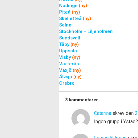
Nödinge
(ny)
Piteå
(ny)
Skellefteå
(ny)
Solna
Stockholm – Liljeholmen
Sundsvall
Täby
(ny)
Uppsala
Visby
(ny)
Västerås
Växjö
(ny)
Älvsjö
(ny)
Örebro
3 kommentarer
Catarina
skrev den
2
Ingen grupp i Ystad?
Louise Nilsson
skre