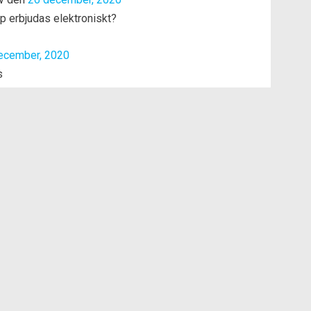
 erbjudas elektroniskt?
ecember, 2020
s