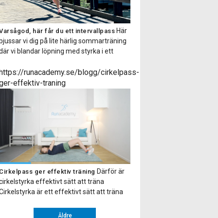
Här
Varsågod, här får du ett intervallpass
bjussar vi dig på lite härlig sommarträning
där vi blandar löpning med styrka i ett
fartfyllt träningspass! Det är bara att sätta
i ett par hörlurar så får du alla instruktioner
https://runacademy.se/blogg/cirkelpass-
via en smidig ljudfil. Hoppas du tar tillfället i
ger-effektiv-traning
akt och testar på ett intervallpass med oss.
Gillade […]
Därför är
Cirkelpass ger effektiv träning
cirkelstyrka effektivt sätt att träna
Cirkelstyrka är ett effektivt sätt att träna
hela kroppen. Upplägget går ut på att du
gör ett antal övningar efter varandra eller
Äldre