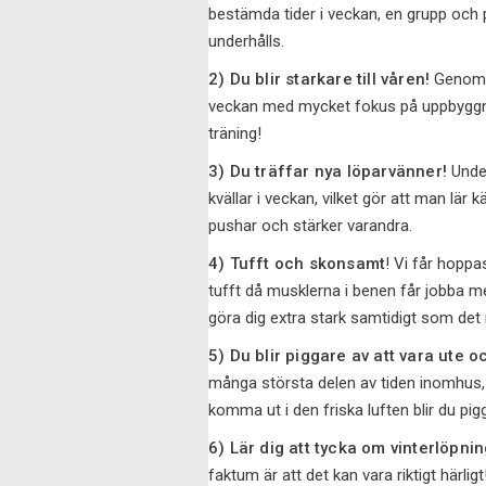
bestämda tider i veckan, en grupp och p
underhålls.
2) Du blir starkare till våren!
Genom a
veckan med mycket fokus på uppbyggna
träning!
3) Du träffar nya löparvänner!
Under
kvällar i veckan, vilket gör att man l
pushar och stärker varandra.
4) Tufft och skonsamt
! Vi får hoppa
tufft då musklerna i benen får jobba m
göra dig extra stark samtidigt som de
5) Du blir piggare av att vara ute o
många största delen av tiden inomhus, vil
komma ut i den friska luften blir du pig
6) Lär dig att tycka om vinterlöpnin
faktum är att det kan vara riktigt härligt