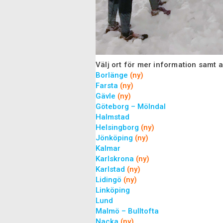
Välj ort för mer information samt 
Borlänge
(ny)
Farsta
(ny)
Gävle
(ny)
Göteborg – Mölndal
Halmstad
Helsingborg
(ny)
Jönköping
(ny)
Kalmar
Karlskrona
(ny)
Karlstad
(ny)
Lidingö
(ny)
Linköping
Lund
Malmö – Bulltofta
Nacka
(ny)