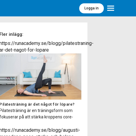
Logga in
Meny
Fler inlägg:
https://runacademy.se/blogg/pilatestraning-
ar-det-nagot-for-lopare
Pilatesträning är det något för löpare?
Pilatesträning är en träningsform som
fokuserar på att stärka kroppens core-
muskulatur, förbättra flexibiliteten,
balansen och hållningen samt öka
https://runacademy.se/blogg/augusti-
kroppsmedvetenheten. Pilatesträning har