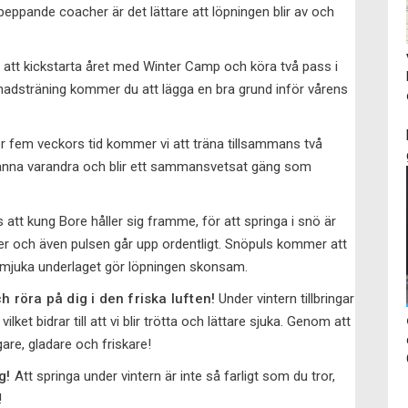
eppande coacher är det lättare att löpningen blir av och
tt kickstarta året med Winter Camp och köra två pass i
dsträning kommer du att lägga en bra grund inför vårens
 fem veckors tid kommer vi att träna tillsammans två
är känna varandra och blir ett sammansvetsat gäng som
s att kung Bore håller sig framme, för att springa i snö är
er och även pulsen går upp ordentligt. Snöpuls kommer att
t mjuka underlaget gör löpningen skonsam.
ch röra på dig i den friska luften!
Under vintern tillbringar
ket bidrar till att vi blir trötta och lättare sjuka. Genom att
gare, gladare och friskare!
g!
Att springa under vintern är inte så farligt som du tror,
!